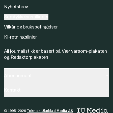
Nyhetsbrev
Samtykkeinnstillinger
Vilkår og bruksbetingelser
KI-retningslinjer
All journalistikk er basert på
Vær varsom-plakaten
og
Redaktørplakaten
Abonnement
Kontakt
© 1995-
2026
Teknisk Ukeblad Media AS