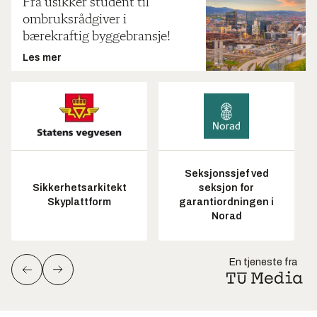
Fra usikker student til
ombruksrådgiver i
bærekraftig byggebransje!
Les mer
Seksjonssjef ved
Sikkerhetsarkitekt
seksjon for
Skyplattform
garantiordningen i
Norad
En tjeneste fra