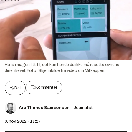
Ha is i magen litt til, det kan hende du ikke må resette ovnene
dine likevel.
Foto:
Skjermbilde fra video om Mill-appen.
Kommenter
Del
Are Thunes Samsonsen
– Journalist
9. nov. 2022 - 11:27