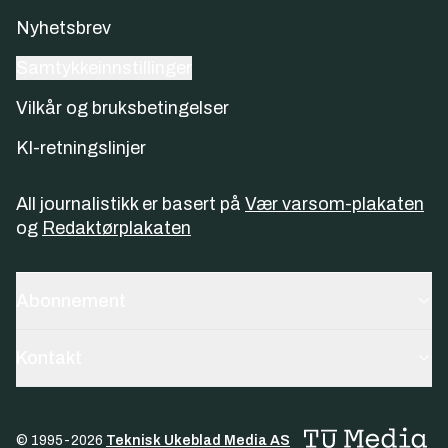
Nyhetsbrev
Samtykkeinnstillinger
Vilkår og bruksbetingelser
KI-retningslinjer
All journalistikk er basert på
Vær varsom-plakaten
og
Redaktørplakaten
Abonnement
Kontakt
© 1995-
2026
Teknisk Ukeblad Media AS