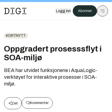
Logg inn
Abonner
KORTNYTT
Oppgradert prosesssflyt i
SOA-miljø
BEA har utvidet funksjonene i AquaLogic-
verktøyet for interaktive prosesser i SOA-
miljø.
Kommenter
Del