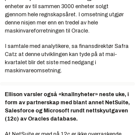
enheter av til sammen 3000 enheter solgt
gjennom hele regnskapsåret. I omsetning utgjør
denne nisjen mer enn en tredel av hele
maskinvareforretningen til Oracle.
I samtale med analytikere, sa finansdirektør Safra
Catz at denne utviklingen kan tyde på at mai-
kvartalet blir det siste med nedgang i
maskinvareomsetning.
Ellison varsler også «knallnyheter» neste uke, i
form av partnerskap med blant annet NetSuite,
Salesforce og Microsoft rundt nettskyutgaven
(12c) av Oracles database.
At NetSuite er med på 12c er ikke overraskende,