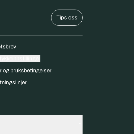
Tips oss
tsbrev
ykkeinnstillinger
r og bruksbetingelser
tningslinjer