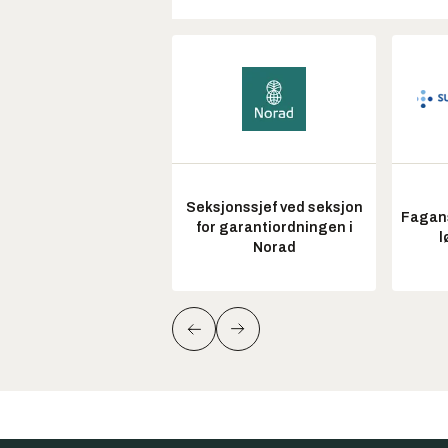
Seksjonssjef ved seksjon
Fagans
for garantiordningen i
l
Norad