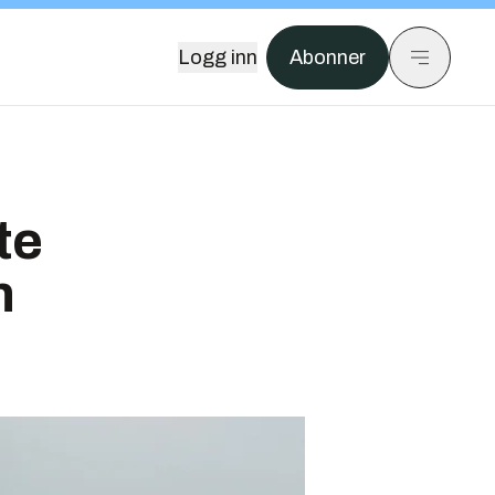
Logg inn
Abonner
te
n