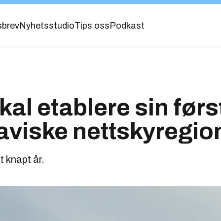
sbrev
Nyhetsstudio
Tips oss
Podkast
kal etablere sin førs
aviske nettskyregio
t knapt år.