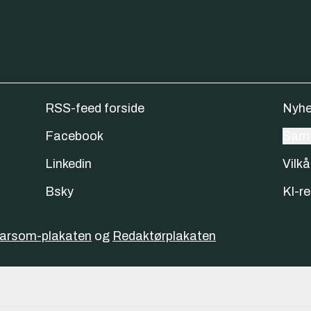
RSS-feed forside
Nyhe
Facebook
Samt
Linkedin
Vilkå
Bsky
KI-re
varsom-plakaten
og
Redaktørplakaten