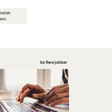
matisk
navn.
Se flere jobber