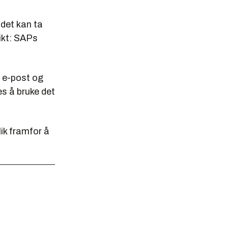
 det kan ta
ikt: SAPs
 e-post og
es å bruke det
ik framfor å