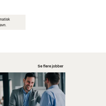
matisk
navn.
Se flere jobber