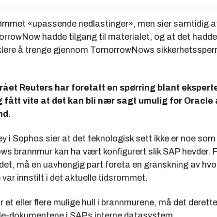
ømmet «upassende nedlastinger», men sier samtidig a
rowNow hadde tilgang til materialet, og at det hadde
klere å trenge gjennom TomorrowNows sikkerhetssperri
et Reuters har foretatt en spørring blant eksperte
g fått vite at det kan bli nær sagt umulig for Oracl
nd
.
 i Sophos sier at det teknologisk sett ikke er noe som t
 brannmur kan ha vært konfigurert slik SAP hevder. F
det, må en uavhengig part foreta en granskning av hv
ar innstilt i det aktuelle tidsrommet.
ar et eller flere mulige hull i brannmurene, må det derett
le-dokumentene i SAPs interne datasystem.