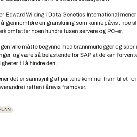
ker Edward Wilding i Data Genetics International mener
år å gjennomføre en granskning som kunne påvist noe sl
verk omfatter noen hundre tusen servere og PC-er.
ngen ville måtte begynne med brannmurlogger og spor i
ringer, og være så belastende for SAP at de kan forvent
igheter til å hindre den.
er det er sannsynlig at partene kommer fram til et forl
erandre i retten i årevis framover.
FUNN