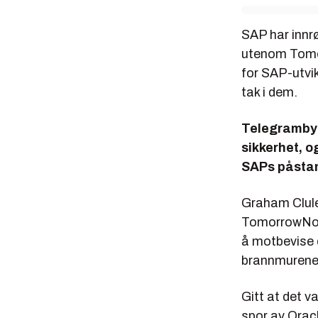
SAP har innr
utenom Tomor
for SAP-utvi
tak i dem.
Telegrambyrå
sikkerhet, o
SAPs påsta
Graham Cluley
TomorrowNows
å motbevise 
brannmurene v
Gitt at det v
spor av Orac