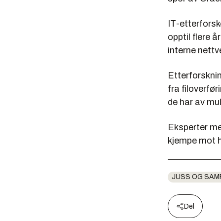
IT-etterfors
opptil flere 
interne nett
Etterforskni
fra filoverfø
de har av mul
Eksperter men
kjempe mot hv
JUSS OG SAM
Del