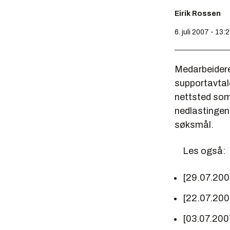
Eirik Rossen
6. juli 2007 - 13:
Medarbeidere
supportavtale
nettsted som 
nedlastingene
søksmål.
Les også:
[29.07.20
[22.07.20
[03.07.200