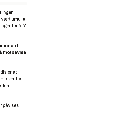
t ingen
 vært umulig
nger for å få
r innen IT-
e å motbevise
ilsier at
or eventuelt
ordan
er påvises