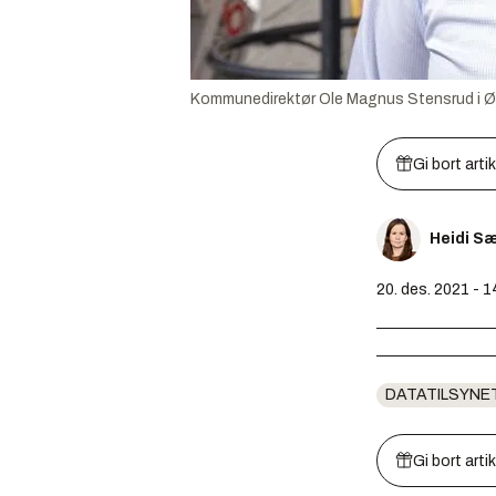
Kommunedirektør Ole Magnus Stensrud i Øst
Gi bort arti
Heidi S
20. des. 2021 - 1
DATATILSYNE
Gi bort arti