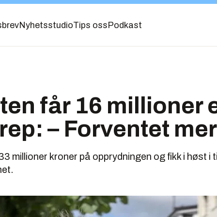
sbrev
Nyhetsstudio
Tips oss
Podkast
en får 16 millioner e
ep: – Forventet mer
millioner kroner på opprydningen og fikk i høst i ti
net.