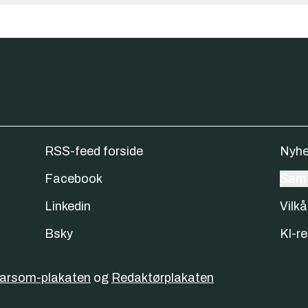
RSS-feed forside
Nyhe
Facebook
Samt
Linkedin
Vilkå
Bsky
KI-re
varsom-plakaten
og
Redaktørplakaten