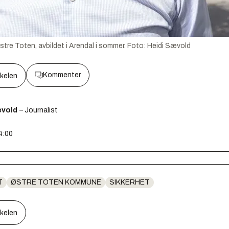
re Toten, avbildet i Arendal i sommer.
Foto:
Heidi Sævold
Kommenter
kkelen
ævold
– Journalist
4:00
T
ØSTRE TOTEN KOMMUNE
SIKKERHET
kkelen