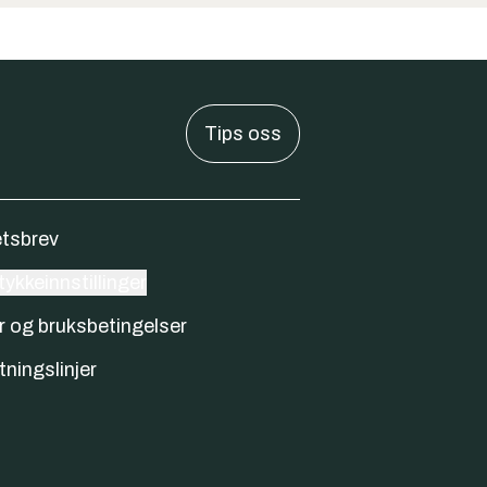
Tips oss
tsbrev
ykkeinnstillinger
r og bruksbetingelser
tningslinjer