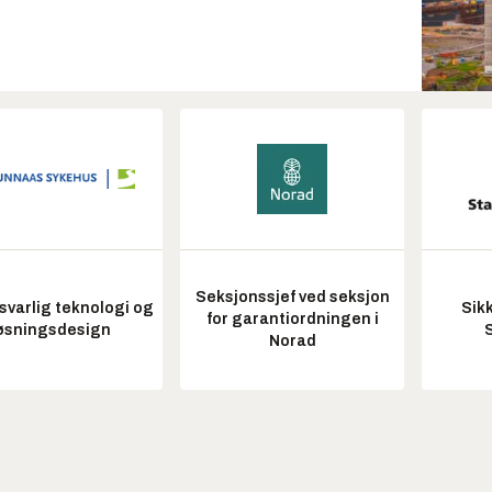
Seksjonssjef ved seksjon
varlig teknologi og
Sik
for garantiordningen i
øsningsdesign
Norad