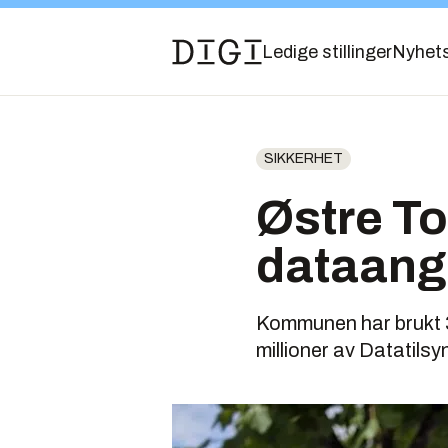
Ledige stillinger
Nyhet
SIKKERHET
Østre Tot
dataangr
Kommunen har brukt 33 
millioner av Datatilsy