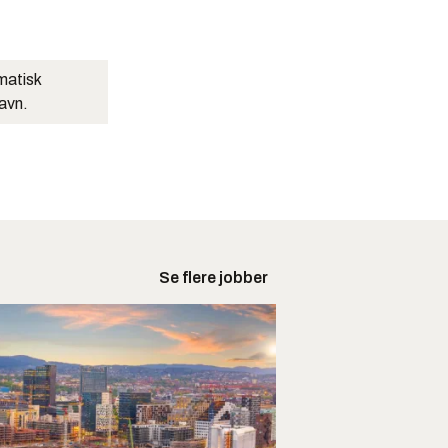
matisk
navn.
Se flere jobber