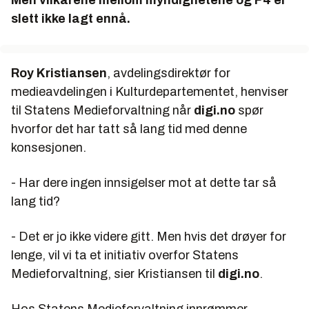
Men vilkårene mellom myndighetene og P4 er
slett ikke lagt ennå.
Roy Kristiansen
, avdelingsdirektør for
medieavdelingen i Kulturdepartementet, henviser
til Statens Medieforvaltning når
digi.no
spør
hvorfor det har tatt så lang tid med denne
konsesjonen.
- Har dere ingen innsigelser mot at dette tar så
lang tid?
- Det er jo ikke videre gitt. Men hvis det drøyer for
lenge, vil vi ta et initiativ overfor Statens
Medieforvaltning, sier Kristiansen til
digi.no
.