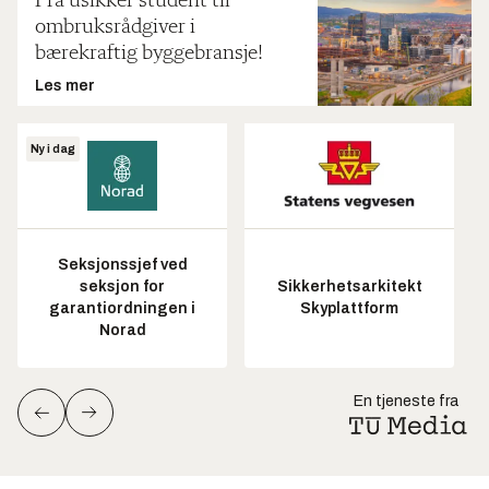
Fra usikker student til
ombruksrådgiver i
bærekraftig byggebransje!
Les mer
Ny i dag
Seksjonssjef ved
seksjon for
Sikkerhetsarkitekt
garantiordningen i
Skyplattform
Norad
En tjeneste fra