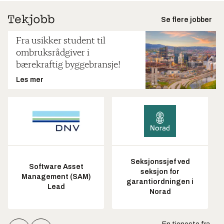
Se flere jobber
Fra usikker student til
ombruksrådgiver i
bærekraftig byggebransje!
Les mer
Seksjonssjef ved
Software Asset
seksjon for
Management (SAM)
garantiordningen i
Lead
Norad