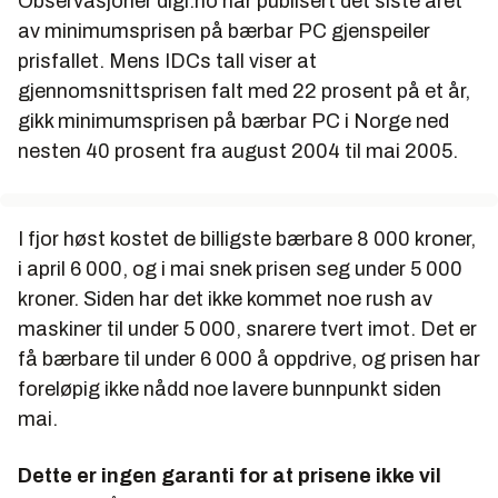
Observasjoner digi.no har publisert det siste året
av minimumsprisen på bærbar PC gjenspeiler
prisfallet. Mens IDCs tall viser at
gjennomsnittsprisen falt med 22 prosent på et år,
gikk minimumsprisen på bærbar PC i Norge ned
nesten 40 prosent fra august 2004 til mai 2005.
I fjor høst kostet de billigste bærbare 8
000
kroner,
i april 6
000
, og i mai snek prisen seg under 5
000
kroner. Siden har det ikke kommet noe rush av
maskiner til under 5
000
, snarere tvert imot. Det er
få bærbare til under 6
000
å oppdrive, og prisen har
foreløpig ikke nådd noe lavere bunnpunkt siden
mai.
Dette er ingen garanti for at prisene ikke vil