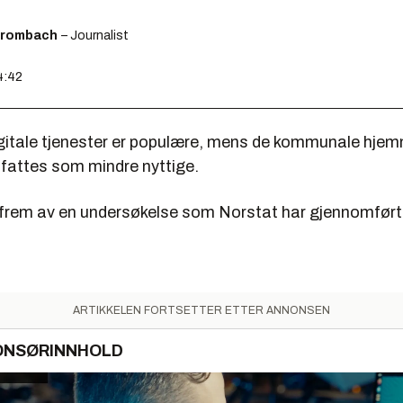
Brombach
– Journalist
4:42
gitale tjenester er populære, mens de kommunale hje
pfattes som mindre nyttige.
rem av en undersøkelse som Norstat har gjennomført 
ARTIKKELEN FORTSETTER ETTER ANNONSEN
ONSØRINNHOLD