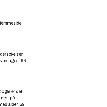
 hjemmeside
ndersøkelsen
 hverdagen. 96
Google er det
tørst på
med alder. 59