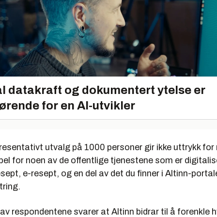
l datakraft og dokumentert ytelse er
ørende for en AI-utvikler
resentativt utvalg på 1000 personer gir ikke uttrykk for
l for noen av de offentlige tjenestene som er digitali
esept, e-resept, og en del av det du finner i Altinn-porta
tring.
av respondentene svarer at Altinn bidrar til å forenkle