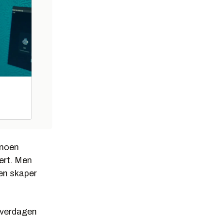
 noen
sert. Men
len skaper
 hverdagen