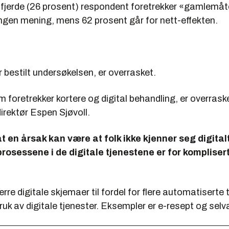
 fjerde (26 prosent) respondent foretrekker «gamlemåt
ingen mening, mens 62 prosent går for nett-effekten.
 bestilt undersøkelsen, er overrasket.
 foretrekker kortere og digital behandling, er overraske
irektør Espen Sjøvoll.
 en årsak kan være at folk ikke kjenner seg digita
 prosessene i de digitale tjenestene er for kompliser
ærre digitale skjemaer til fordel for flere automatiserte t
 bruk av digitale tjenester. Eksempler er e-resept og sel