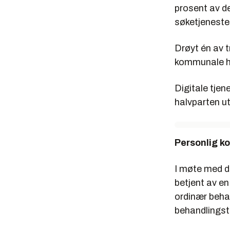
prosent av de
søketjeneste
Drøyt én av t
kommunale h
Digitale tjen
halvparten ut
Personlig k
I møte med d
betjent av en
ordinær beha
behandlingstid