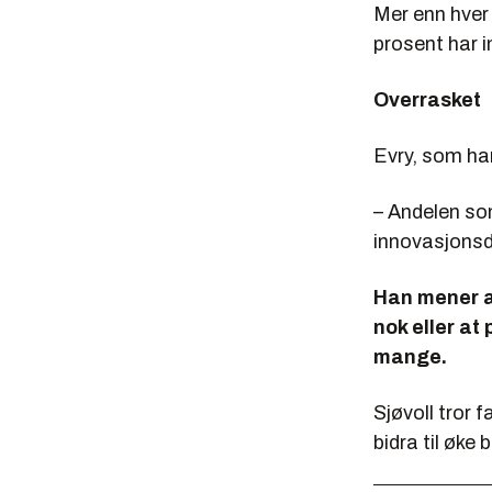
Mer enn hver
prosent har 
Overrasket
Evry, som har
– Andelen som
innovasjonsd
Han mener at
nok eller at
mange.
Sjøvoll tror f
bidra til øke