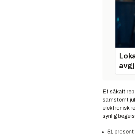
Loka
avgj
Et såkalt rep
samstemt jube
elektronisk r
synlig begeis
51 prosent 