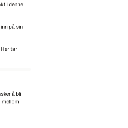
kt i denne
inn på sin
 Her tar
ker å bli
et mellom