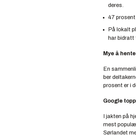
deres.
47 prosent
På lokalt 
har bidratt
Mye å hente
En sammenlig
ber deltakern
prosent er i 
Google topp
I jakten på h
mest populære
Sørlandet me