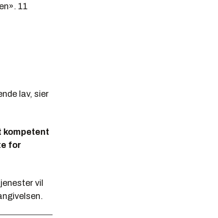
en». 11
nde lav, sier
lt kompetent
te for
jenester vil
vangivelsen.