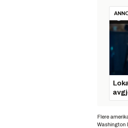
ANN
Loka
avgj
Flere amerik
Washington D