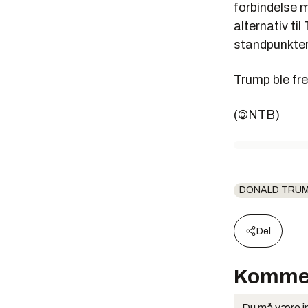
forbindelse m
alternativ ti
standpunkter
Trump ble fr
(©NTB)
DONALD TRU
Del
Komme
Du må være in