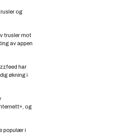
trusler og
av trusler mot
sting av appen
uzzfeed har
dig økning i
v
internett», og
e populær i