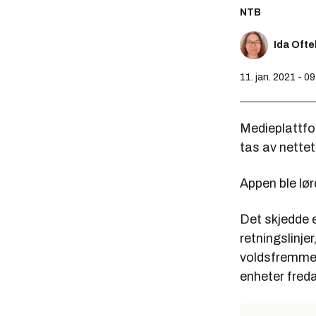
NTB
Ida Oft
11. jan. 2021 - 0
Medieplattfo
tas av nettet
Appen ble lør
Det skjedde e
retningslinje
voldsfremmen
enheter freda