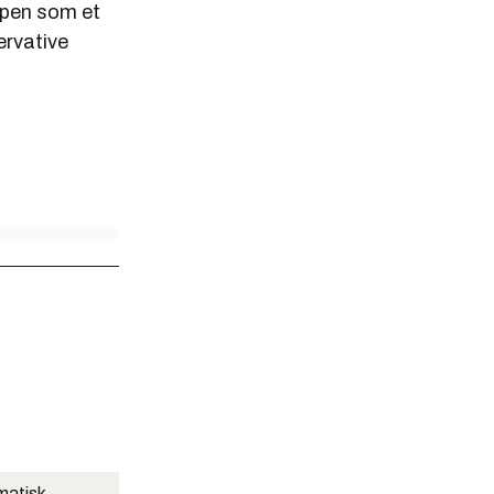
ppen som et
ervative
matisk