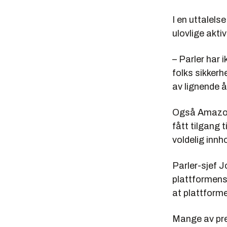
I en uttalels
ulovlige akti
– Parler har 
folks sikkerh
av lignende 
Også Amazon 
fått tilgang 
voldelig innh
Parler-sjef J
plattformens 
at plattforme
Mange av pre