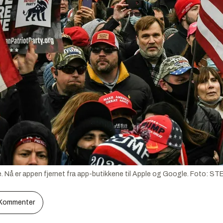
e. Nå er appen fjernet fra app-butikkene til Apple og Google.
Foto:
STE
Kommenter