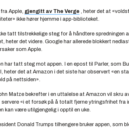
e fra Apple,
gjengitt av The Verge
, heter det at «volds
viteter» ikke hører hjemme i app-biblioteket.
ikke tatt tilstrekkelige steg for å håndtere spredningen 
et, heter det videre. Google har allerede blokkert nedla
årsaker som Apple.
har tatt steg mot appen. I en epost til Parler, som B
til, heter det at Amazon i det siste har observert «en sta
old på nettsiden».
ohn Matze bekrefter i en uttalelse at Amazon vil skru a
servere «i et forsøk på å totalt fjerne ytringsfrihet fra 
n kan være utilgjengelig i opptil en uke.
sident Donald Trumps tilhengere bruker appen, som bl