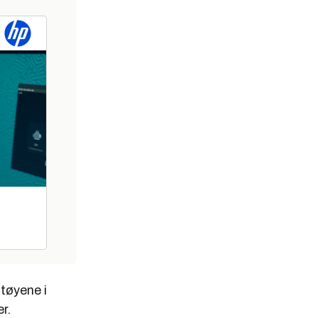
tøyene i
r.