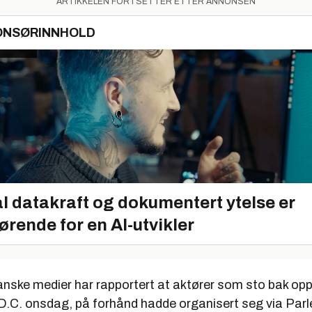
ARTIKKELEN FORTSETTER ETTER ANNONSEN
ONSØRINNHOLD
l datakraft og dokumentert ytelse er
ørende for en AI-utvikler
anske medier har rapportert at aktører som sto bak opp
.C. onsdag, på forhånd hadde organisert seg via Parle