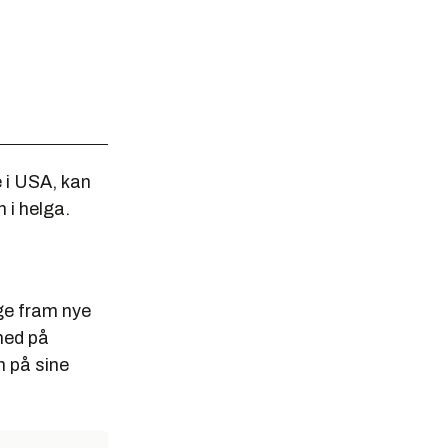
 i USA, kan
 i helga.
gge fram nye
 ned på
n på sine