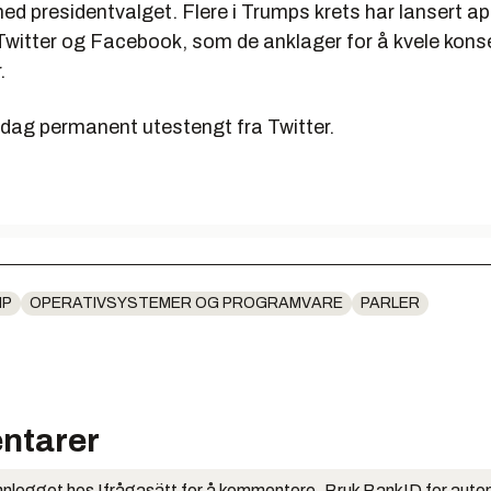
ed presidentvalget. Flere i Trumps krets har lansert a
l Twitter og Facebook, som de anklager for å kvele kons
.
edag permanent utestengt fra Twitter.
MP
OPERATIVSYSTEMER OG PROGRAMVARE
PARLER
ntarer
nlogget hos Ifrågasätt for å kommentere. Bruk BankID for auto