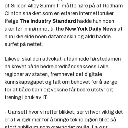
of Silicon Alley Summit" måtte høre på at Rodham
Clinton snakket som en erfaren internettbruker.
Ifølge
The Industry Standard
hadde hun noen
uker før innrømmet til
the New York Daily News
at
hun ikke eide noen datamaskin og aldri hadde
surfet på nettet.
Likevel skal den advokat-utdannede førstedamen
ha krevet både bedre bredbåndsaksess i alle
regioner av staten, fremhevet det digitale
kunnskapsgapet og talt om behovet for å sørge
for at både barn og voksne får bedre utstyr og
trening i bruk av IT.
- Uansett hvor vi retter blikket, ser vi hvor viktig det
er at vi gjør mer for å bringe teknologien til et så
stort publikum som overhodet mulig. La oss