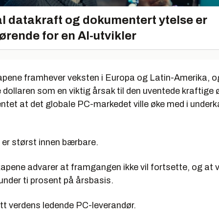
l datakraft og dokumentert ytelse er
ørende for en AI-utvikler
pene framhever veksten i Europa og Latin-Amerika, o
dollaren som en viktig årsak til den uventede kraftige 
tet at det globale PC-markedet ville øke med i underka
r størst innen bærbare.
pene advarer at framgangen ikke vil fortsette, og at v
 under ti prosent på årsbasis.
att verdens ledende PC-leverandør.