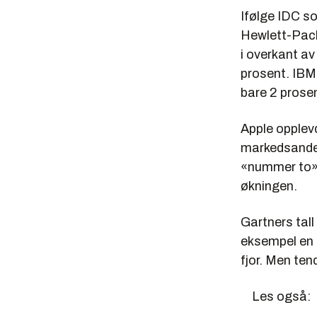
Ifølge IDC sol
Hewlett-Pack
i overkant a
prosent. IBM
bare 2 prose
Apple opplevd
markedsandel
«nummer to» m
økningen.
Gartners tall 
eksempel en m
fjor. Men te
Les også: