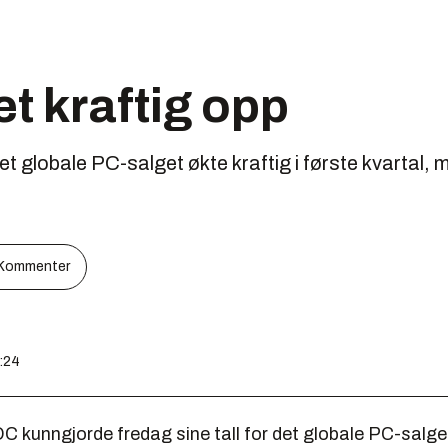
t kraftig opp
t globale PC-salget økte kraftig i første kvartal, m
Kommenter
8:24
C kunngjorde fredag sine tall for det globale PC-salget