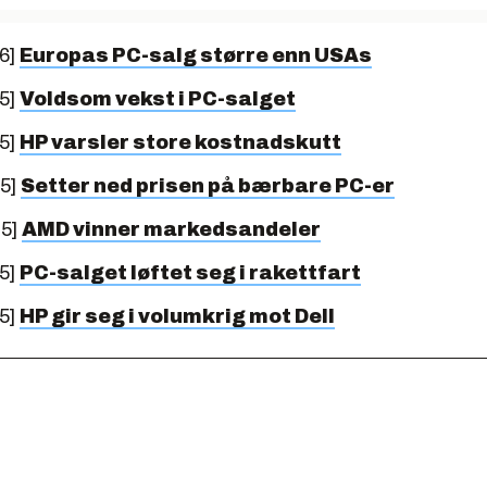
6]
Europas PC-salg større enn USAs
5]
Voldsom vekst i PC-salget
5]
HP varsler store kostnadskutt
05]
Setter ned prisen på bærbare PC-er
05]
AMD vinner markedsandeler
5]
PC-salget løftet seg i rakettfart
5]
HP gir seg i volumkrig mot Dell