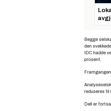
Loka
avgj
Begge selska
den svekkede 
IDC hadde ven
prosent.
Framgangen e
Analyseselska
reduseres til
Dell er forts