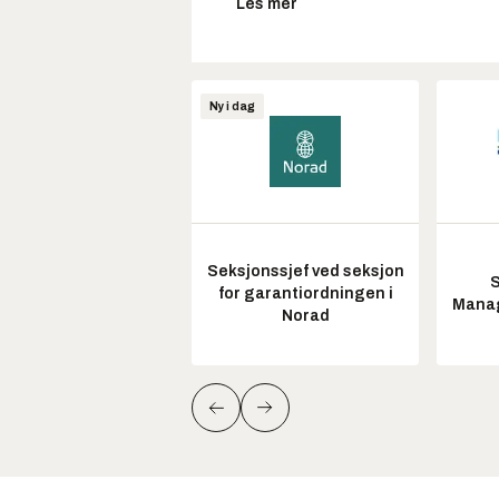
Les mer
Ny i dag
Seksjonssjef ved seksjon
S
for garantiordningen i
Manag
Norad