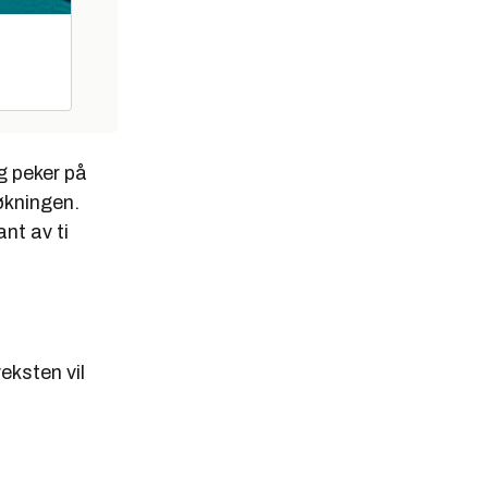
g peker på
økningen.
nt av ti
eksten vil