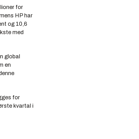
lioner for
, mens HP har
ent og 10,6
vokste med
en global
om en
 denne
egges for
rste kvartal i