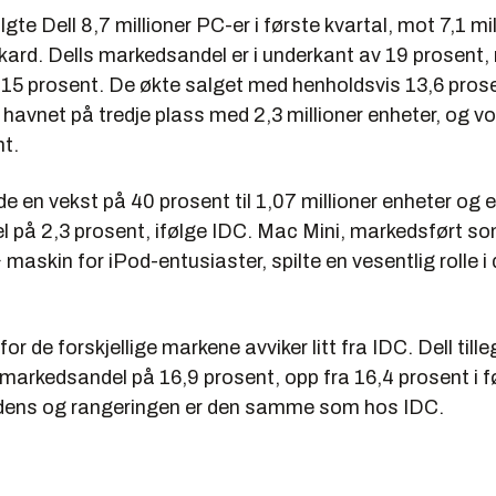
gte Dell 8,7 millioner PC-er i første kvartal, mot 7,1 mil
ard. Dells markedsandel er i underkant av 19 prosent
v 15 prosent. De økte salget med henholdsvis 13,6 pros
 havnet på tredje plass med 2,3 millioner enheter, og 
nt.
e en vekst på 40 prosent til 1,07 millioner enheter og 
 på 2,3 prosent, ifølge IDC. Mac Mini, markedsført s
askin for iPod-entusiaster, spilte en vesentlig rolle i
for de forskjellige markene avviker litt fra IDC. Dell till
arkedsandel på 16,9 prosent, opp fra 16,4 prosent i fø
ndens og rangeringen er den samme som hos IDC.