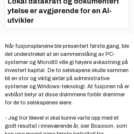
Lokal datakraft og dokumentert
ytelse er avgjørende for en AI-
utvikler
Når fusjonsplanene ble presentert første gang, ble
det understreket at en sammenslåing av PC-
systemer og Micro80 ville gi høyere avkastning på
investert kapital. De to selskapene skulle sammen
bli en stor og viktig aktør på administrative
systemer og Windows-teknologi. At fusjonen nå er
avblåst betyr at disse drømmene forblir drømmer
for de to selskapenes eiere.
- Jeg tror likevel vi skal kunne varte opp med et
godt resultat i inneværende år, sier Boasson, som
kan vise meget pene første tertialtall for