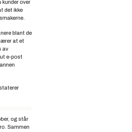
a kunder over
t det ikke
usmakerne.
nere blant de
ærer at et
s av
 ut e-post
 annen
staterer
ber, og står
Micro. Sammen