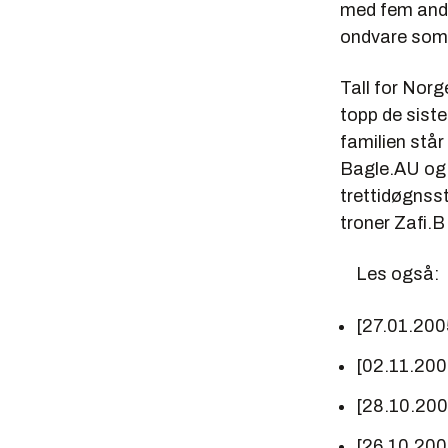
med fem andre
ondvare som 
Tall for Norg
topp de sist
familien står
Bagle.AU og 
trettidøgnsst
troner Zafi.
Les også:
[27.01.200
[02.11.20
[28.10.20
[26.10.20