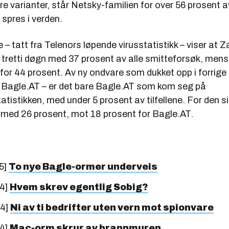
 varianter, står Netsky-familien for over 56 prosent av
spres i verden.
e – tatt fra Telenors løpende virusstatistikk – viser at Z
e tretti døgn med 37 prosent av alle smitteforsøk, men
 for 44 prosent. Av ny ondvare som dukket opp i forrige 
Bagle.AT – er det bare Bagle.AT som kom seg på
atistikken, med under 5 prosent av tilfellene. For den s
B med 26 prosent, mot 18 prosent for Bagle.AT.
5]
To nye Bagle-ormer underveis
04]
Hvem skrev egentlig Sobig?
04]
Ni av ti bedrifter uten vern mot spionvare
04]
Mac-orm skrur av brannmuren