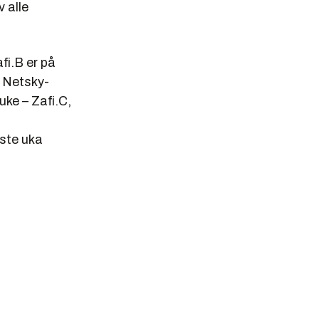
 alle
afi.B er på
s Netsky-
uke – Zafi.C,
iste uka