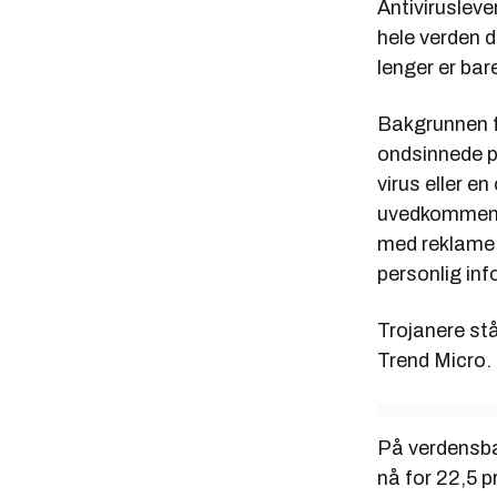
Antivirusleve
hele verden 
lenger er ba
Bakgrunnen f
ondsinnede p
virus eller e
uvedkommende
med reklame 
personlig in
Trojanere stå
Trend Micro.
På verdensba
nå for 22,5 p