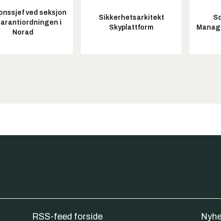
onssjef ved seksjon
Sikkerhetsarkitekt
So
garantiordningen i
Skyplattform
Manag
Norad
RSS-feed forside
Nyhe