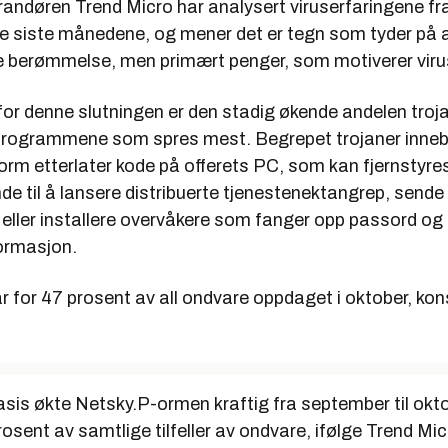
randøren Trend Micro har analysert viruserfaringene fr
de siste månedene, og mener det er tegn som tyder på a
re berømmelse, men primært penger, som motiverer vir
or denne slutningen er den stadig økende andelen troja
rogrammene som spres mest. Begrepet trojaner inneb
n orm etterlater kode på offerets PC, som kan fjernstyre
 til å lansere distribuerte tjenestenektangrep, sende
eller installere overvåkere som fanger opp passord og
formasjon.
r for 47 prosent av all ondvare oppdaget i oktober, kon
sis økte Netsky.P-ormen kraftig fra september til okto
rosent av samtlige tilfeller av ondvare, ifølge Trend 