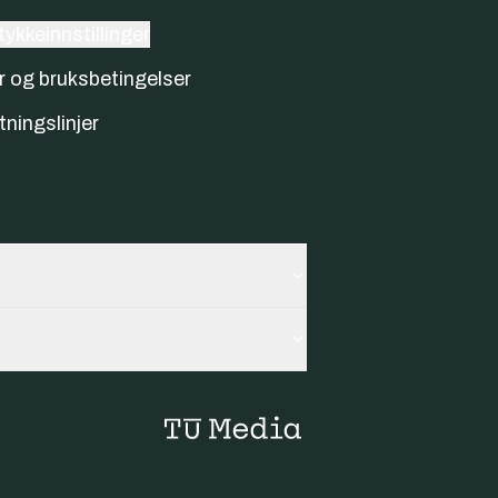
ykkeinnstillinger
r og bruksbetingelser
tningslinjer