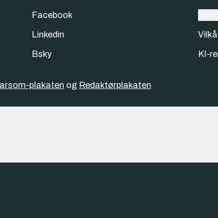
Facebook
Samt
Linkedin
Vilkå
Bsky
KI-re
varsom-plakaten
og
Redaktørplakaten