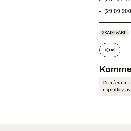
[29.09.20
SKADEVARE
Del
Komme
Du må være in
oppretting av