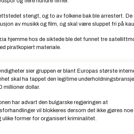
ydspor og flere hundre filmer.
ttstedet stengt, og to av folkene bak ble arrestert. De 
ibusjon av musikk og film, og skal være sluppet fri på ka
ia hjemme hos de siktede ble det funnet tre satellittm
d piratkopiert materiale.
digheter sier gruppen er blant Europas største interne
het skal ha tappet den legitime underholdningsbransje
 millioner dollar.
en har advart den bulgarske regjeringen at
orhandlinger vil blokkeres dersom det ikke gjøres no
 ulike former for organisert kriminalitet.