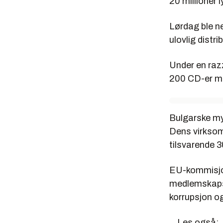
20 millioner l
Lørdag ble ne
ulovlig distr
Under en razz
200 CD-er me
Bulgarske myn
Dens virksom
tilsvarende 30
EU-kommisjon
medlemskapsf
korrupsjon og
Les også: