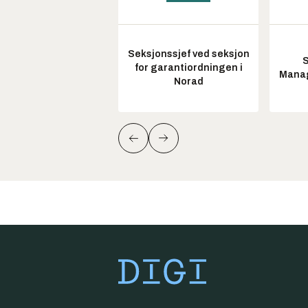
Seksjonssjef ved seksjon
S
for garantiordningen i
Manag
Norad