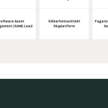
oftware Asset
Sikkerhetsarkitekt
Fagansv
ement (SAM) Lead
Skyplattform
lø