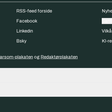
RSS-feed forside
Nyhe
Facebook
Samt
Linkedin
Vilkå
Bsky
KI-re
varsom-plakaten
og
Redaktørplakaten