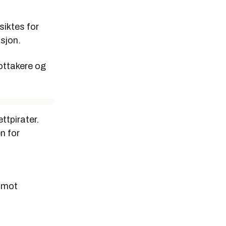
siktes for
usjon.
ottakere og
ttpirater.
n for
e mot