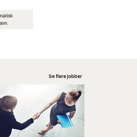
matisk
navn.
Se flere jobber