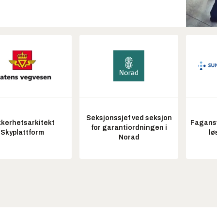
Seksjonssjef ved seksjon
kkerhetsarkitekt
Fagansv
for garantiordningen i
Skyplattform
lø
Norad