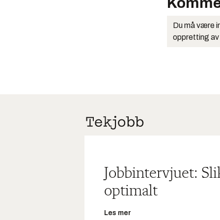
Komme
Du må være in
oppretting av
Jobbintervjuet: Sl
optimalt
Les mer