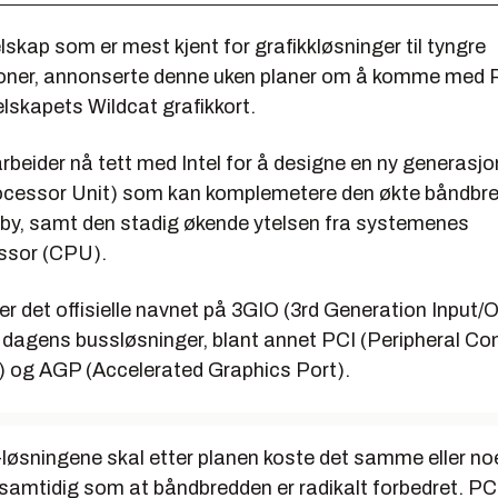
lskap som er mest kjent for grafikkløsninger til tyngre
oner, annonserte denne uken planer om å komme med
lskapets Wildcat grafikkort.
beider nå tett med Intel for å designe en ny generas
rocessor Unit) som kan komplemetere den økte båndbr
ilby, samt den stadig økende ytelsen fra systemenes
ssor (CPU).
r det offisielle navnet på 3GIO (3rd Generation Input/
e dagens bussløsninger, blant annet PCI (Peripheral C
) og AGP (Accelerated Graphics Port).
løsningene skal etter planen koste det samme eller no
samtidig som at båndbredden er radikalt forbedret. PC