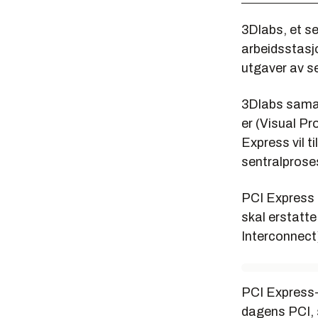
3Dlabs, et se
arbeidsstasj
utgaver av se
3Dlabs samar
er (Visual P
Express vil t
sentralprose
PCI Express e
skal erstatt
Interconnect
PCI Express-
dagens PCI, 