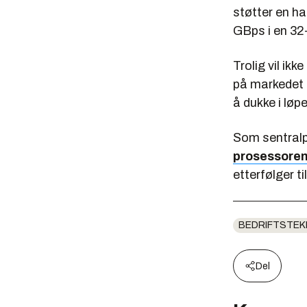
støtter en ha
GBps i en 32-
Trolig vil i
på markedet 
å dukke i lø
Som sentralp
prosessore
etterfølger ti
BEDRIFTSTEK
Del