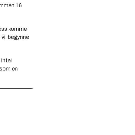
sammen 16
press komme
 vil begynne
Intel
 som en