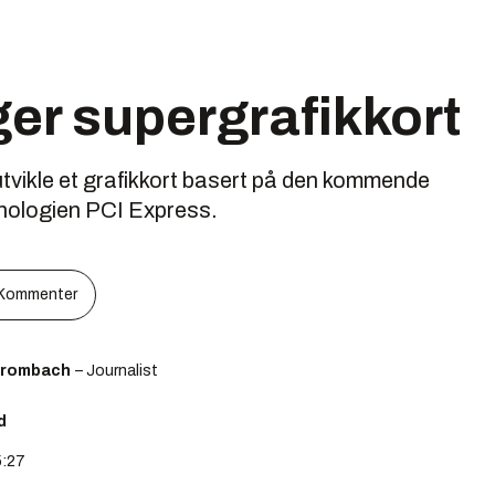
er supergrafikkort
tvikle et grafikkort basert på den kommende
ologien PCI Express.
Kommenter
Brombach
– Journalist
d
5:27