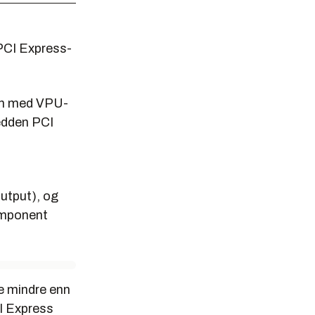
PCI Express
-
jon med VPU-
edden PCI
Output), og
omponent
e mindre enn
I Express