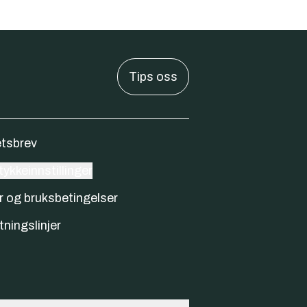
Tips oss
tsbrev
ykkeinnstillinger
r og bruksbetingelser
tningslinjer