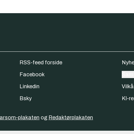
RSS-feed forside
Nyhe
Facebook
Samt
Linkedin
Vilkå
Bsky
KI-re
varsom-plakaten
og
Redaktørplakaten