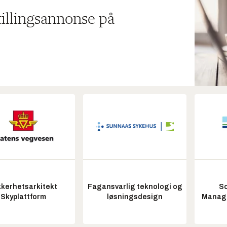
tillingsannonse på
kkerhetsarkitekt
Fagansvarlig teknologi og
So
Skyplattform
løsningsdesign
Manag