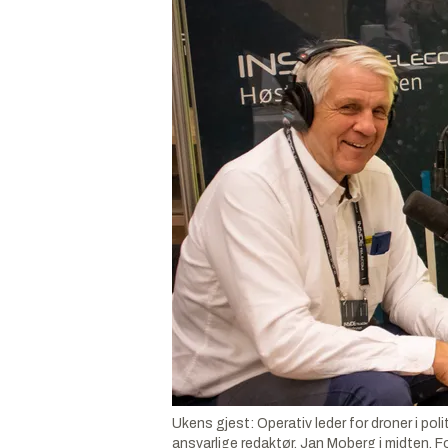
Ukens gjest: Operativ leder for droner i po
ansvarlige redaktør, Jan Moberg i midten.
F