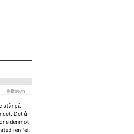
De står på
ndet. Det å
rone derimot,
sted i en fei.