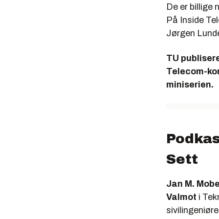
De er billige n
På Inside Tel
Jørgen Lund
TU publisere
Telecom-kon
miniserien.
Podkas
Sett
Jan M. Mob
Valmot
i Tek
sivilingeniør