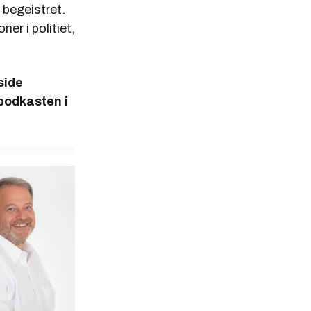
er begeistret.
er i politiet,
side
podkasten i