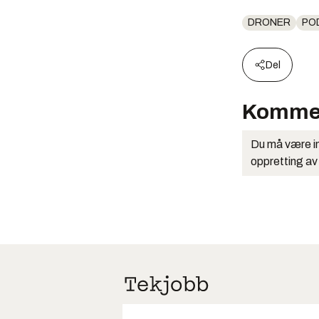
DRONER
PO
Del
Komme
Du må være in
oppretting av