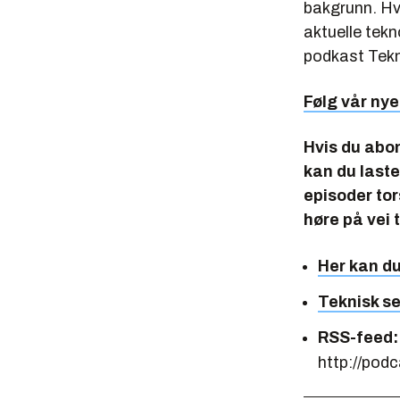
bakgrunn. Hv
aktuelle tek
podkast
Tekn
Følg vår ny
Hvis du abon
kan du laste
episoder tor
høre på vei 
Her kan d
Teknisk se
RSS-feed:
http://podc