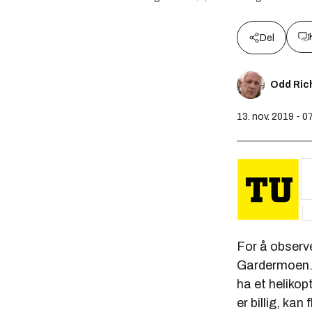
Del
Odd Ric
13. nov. 2019 - 0
For å observer
Gardermoen. D
ha et helikop
er billig, kan