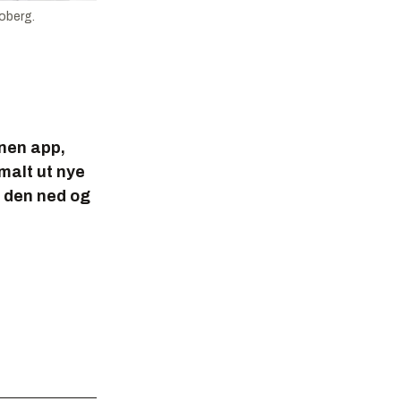
oberg.
nnen app,
rmalt ut nye
e den ned og