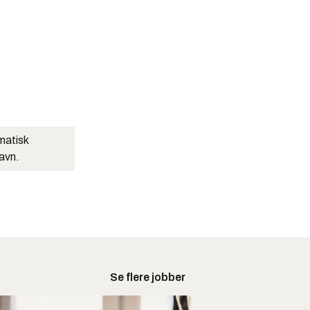
matisk
navn.
Se flere jobber