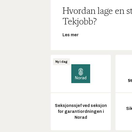
Hvordan lage en s
Tekjobb?
Les mer
Ny i dag
Seksjonssjef ved seksjon
Si
for garantiordningen i
Norad