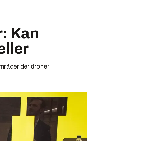
er: Kan
eller
områder der droner