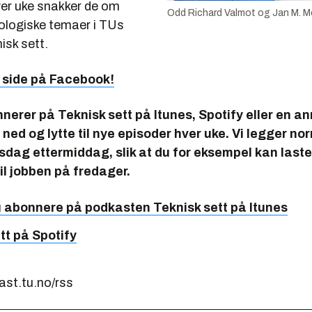
er uke snakker de om
Odd Richard Valmot og Jan M. M
nologiske temaer i TUs
isk sett.
e side på Facebook!
nerer på Teknisk sett på Itunes, Spotify eller en a
 ned og lytte til nye episoder hver uke. Vi legger no
sdag ettermiddag, slik at du for eksempel kan last
til jobben på fredager.
u abonnere på podkasten
Teknisk sett
på Itunes
tt på Spotify
ast.tu.no/rss