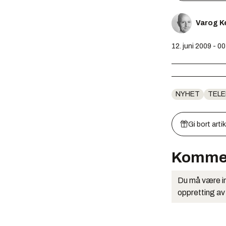
Varog K
12. juni 2009 - 0
NYHET
TEL
Gi bort arti
Komme
Du må være in
oppretting av