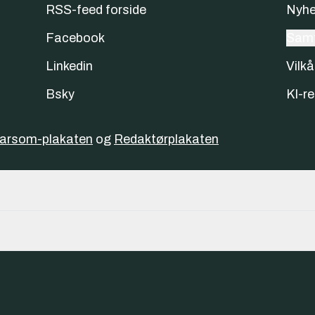
RSS-feed forside
Nyhe
Facebook
Samt
Linkedin
Vilkå
Bsky
KI-re
varsom-plakaten
og
Redaktørplakaten