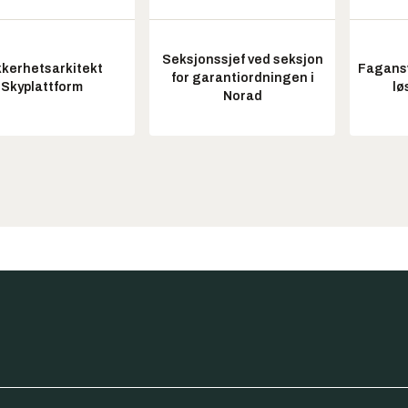
Seksjonssjef ved seksjon
kkerhetsarkitekt
Fagansv
for garantiordningen i
Skyplattform
lø
Norad