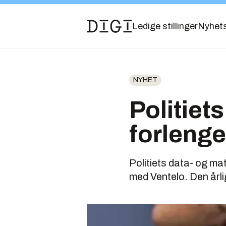
Ledige stillinger
Nyhet
NYHET
Politiet
forlenge
Politiets data- og ma
med Ventelo. Den årlig