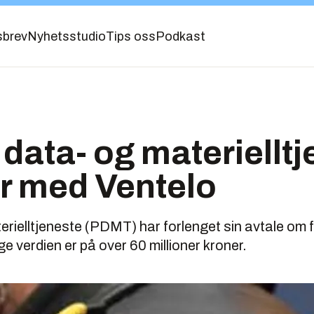
sbrev
Nyhetsstudio
Tips oss
Podkast
s data- og materiellt
r med Ventelo
terielltjeneste (PDMT) har forlenget sin avtale om f
e verdien er på over 60 millioner kroner.