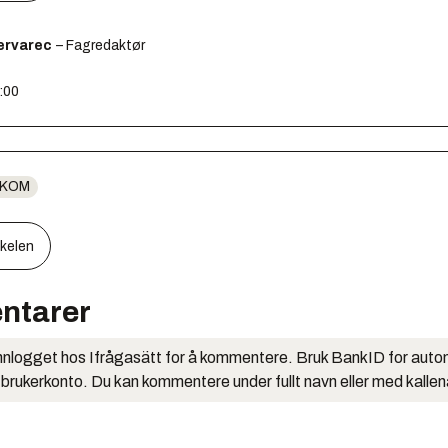
ervarec
– Fagredaktør
0:00
EKOM
kkelen
ntarer
nlogget hos Ifrågasätt for å kommentere. Bruk BankID for auto
 brukerkonto. Du kan kommentere under fullt navn eller med kalle