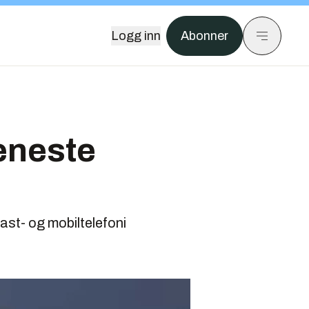
Logg inn
Abonner
jeneste
ast- og mobiltelefoni