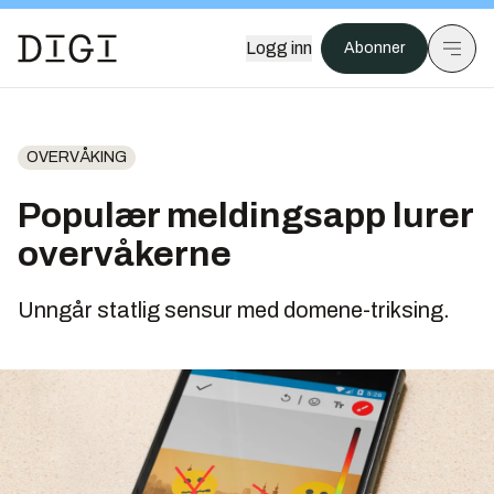
Logg inn
Abonner
OVERVÅKING
Populær meldingsapp lurer
overvåkerne
Unngår statlig sensur med domene-triksing.