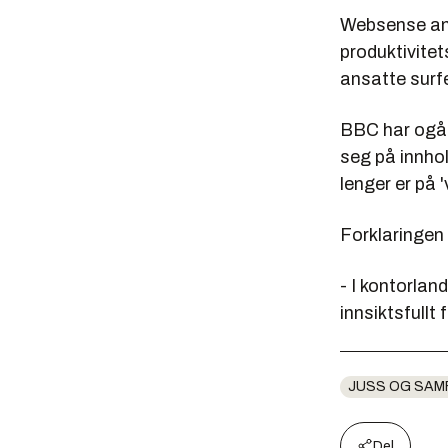
Websense ansl
produktivitet
ansatte surfe
BBC har ogå 
seg på innhol
lenger er på 
Forklaringen 
- I kontorland
innsiktsfullt 
JUSS OG SAM
Del