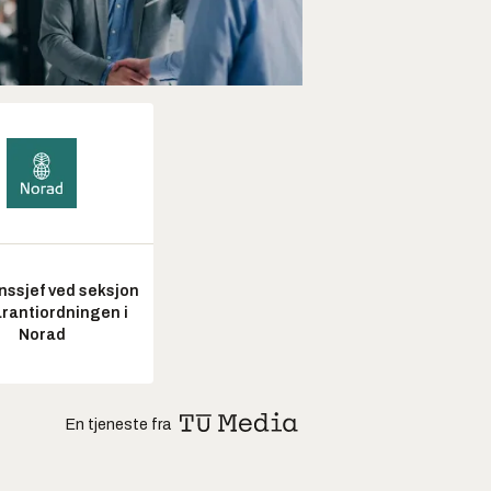
nssjef ved seksjon
arantiordningen i
Norad
En tjeneste fra