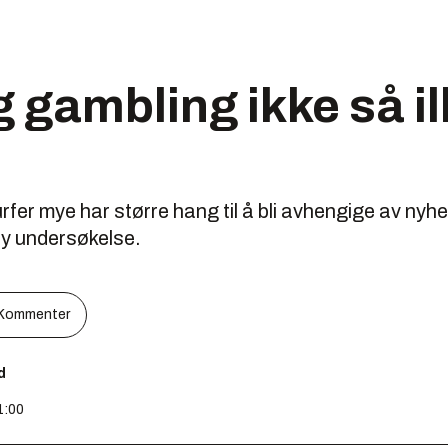
 gambling ikke så i
fer mye har større hang til å bli avhengige av nyh
ny undersøkelse.
Kommenter
d
1:00