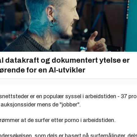
l datakraft og dokumentert ytelse er
ørende for en AI-utvikler
ettsteder er en populær syssel i arbeidstiden - 37 pro
 auksjonssider mens de "jobber".
rømmer at de surfer etter porno i arbeidstiden.
ersøkelsen, som dels er basert på surfemålinger, del