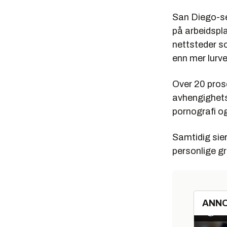
San Diego-s
på arbeidspla
nettsteder s
enn mer lurve
Over 20 prose
avhengighets
pornografi o
Samtidig sier
personlige gr
ANN