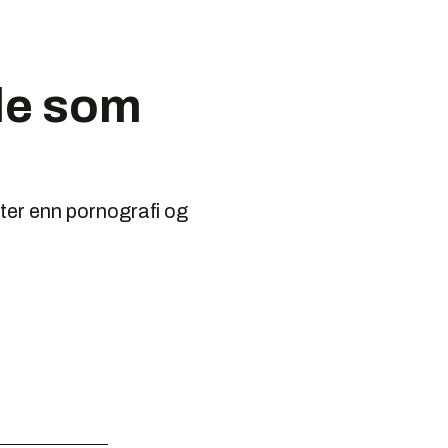
lle som
eter enn pornografi og