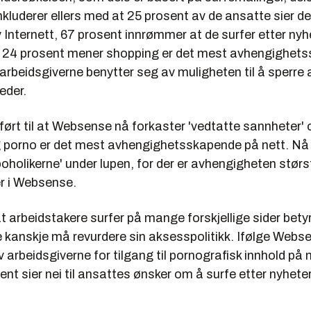
onkluderer ellers med at 25 prosent av de ansatte sier de
Internett, 67 prosent innrømmer at de surfer etter nyhe
, 24 prosent mener shopping er det mest avhengighet
arbeidsgiverne benytter seg av muligheten til å sperre 
eder.
ført til at Websense nå forkaster 'vedtatte sannheter'
g porno er det mest avhengighetsskapende på nett. Nå 
poholikerne' under lupen, for der er avhengigheten størst
r i Websense.
t arbeidstakere surfer på mange forskjellige sider bet
e kanskje må revurdere sin aksesspolitikk. Ifølge Webs
 arbeidsgiverne for tilgang til pornografisk innhold på 
sent sier nei til ansattes ønsker om å surfe etter nyheter