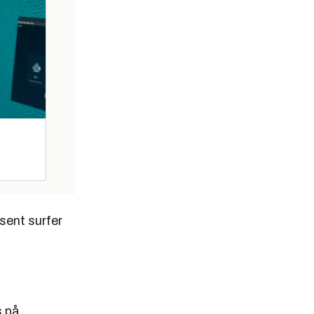
sent surfer
s på