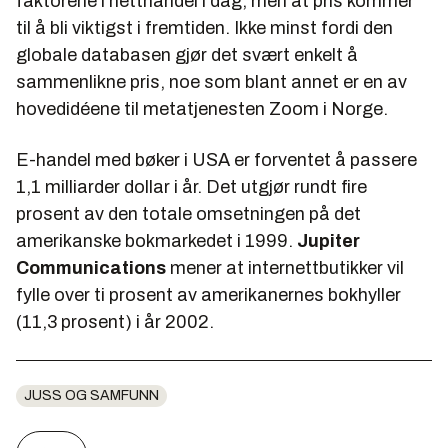
faktorene i netthandel i dag, men at pris kommer
til å bli viktigst i fremtiden. Ikke minst fordi den
globale databasen gjør det svært enkelt å
sammenlikne pris, noe som blant annet er en av
hovedidéene til metatjenesten
Zoom
i Norge.
E-handel med bøker i USA er forventet å passere
1,1 milliarder dollar i år. Det utgjør rundt fire
prosent av den totale omsetningen på det
amerikanske bokmarkedet i 1999.
Jupiter
Communications
mener at internettbutikker vil
fylle over ti prosent av amerikanernes bokhyller
(11,3 prosent) i år 2002.
JUSS OG SAMFUNN