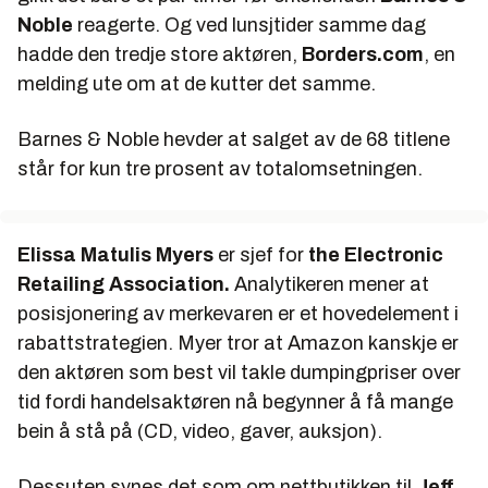
Noble
reagerte. Og ved lunsjtider samme dag
hadde den tredje store aktøren,
Borders.com
, en
melding ute om at de kutter det samme.
Barnes & Noble hevder at salget av de 68 titlene
står for kun tre prosent av totalomsetningen.
Elissa Matulis Myers
er sjef for
the Electronic
Retailing Association.
Analytikeren mener at
posisjonering av merkevaren er et hovedelement i
rabattstrategien. Myer tror at Amazon kanskje er
den aktøren som best vil takle dumpingpriser over
tid fordi handelsaktøren nå begynner å få mange
bein å stå på (CD, video, gaver, auksjon).
Dessuten synes det som om nettbutikken til
Jeff