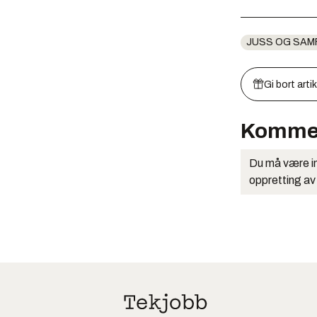
JUSS OG SAM
Gi bort arti
Komme
Du må være in
oppretting av