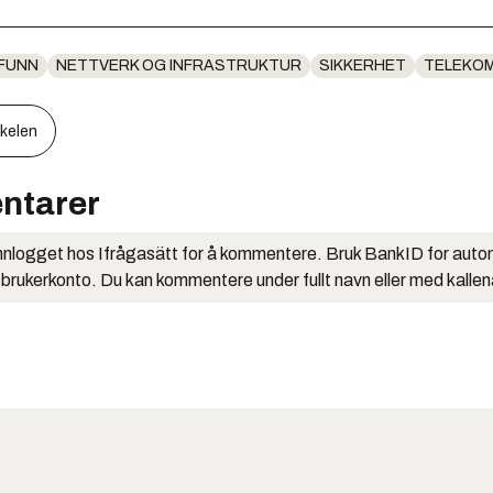
FUNN
NETTVERK OG INFRASTRUKTUR
SIKKERHET
TELEKO
kkelen
ntarer
nlogget hos Ifrågasätt for å kommentere. Bruk BankID for auto
 brukerkonto. Du kan kommentere under fullt navn eller med kalle