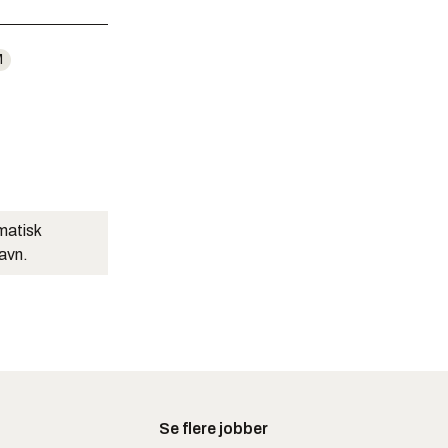
M
matisk
navn.
Se flere jobber