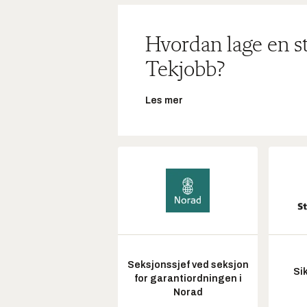
Hvordan lage en s
Tekjobb?
Les mer
Seksjonssjef ved seksjon
Si
for garantiordningen i
Norad