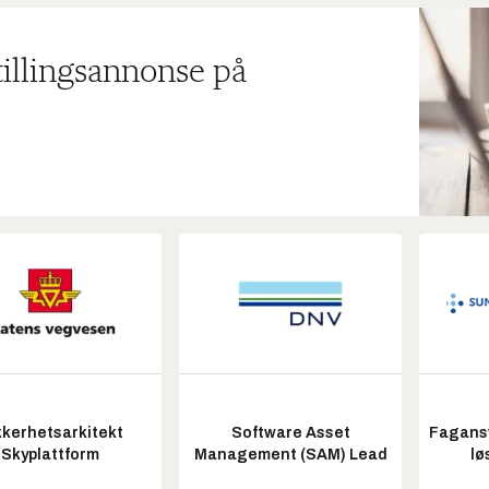
tillingsannonse på
kkerhetsarkitekt
Software Asset
Fagansv
Skyplattform
Management (SAM) Lead
lø