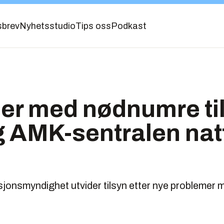
sbrev
Nyhetsstudio
Tips oss
Podkast
r med nødnumre til 
 AMK-sentralen natt 
onsmyndighet utvider tilsyn etter nye problemer