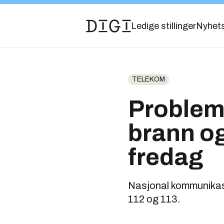
Ledige stillinger
Nyhet
TELEKOM
Probleme
brann og
fredag
Nasjonal kommunikasj
112 og 113.