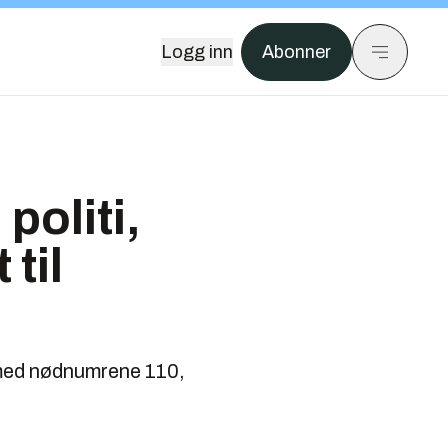
Logg inn
Abonner
politi,
til
 med nødnumrene 110,