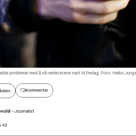
e hadde problemer med å nå nødetatene natt til fredag.
Foto:
Heiko Jung
Kommenter
kkelen
ævold
– Journalist
5:42