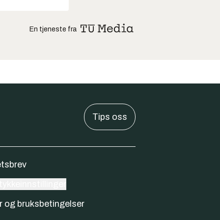
En tjeneste fra
Tips oss
tsbrev
ykkeinnstillinger
r og bruksbetingelser