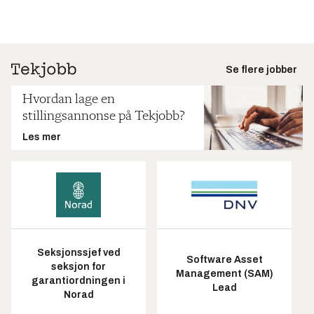
Se flere jobber
Hvordan lage en
stillingsannonse på Tekjobb?
Les mer
Seksjonssjef ved
Software Asset
seksjon for
Management (SAM)
garantiordningen i
Lead
Norad