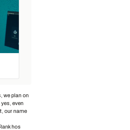
, we plan on
 yes, even
t, our name
eRank hos