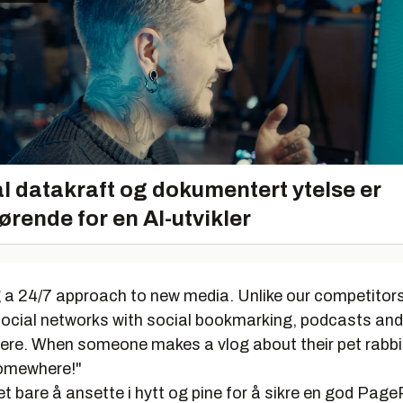
l datakraft og dokumentert ytelse er
ørende for en AI-utvikler
g a 24/7 approach to new media. Unlike our competitors
social networks with social bookmarking, podcasts and
ere. When someone makes a vlog about their pet rabbi
somewhere!"
et bare å ansette i hytt og pine for å sikre en god Pag