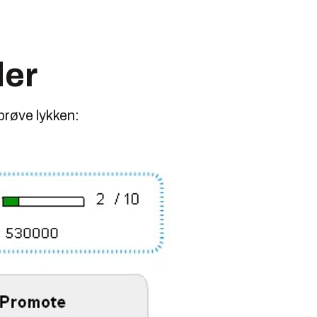
der
 prøve lykken: