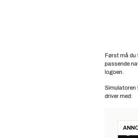
Først må du f
passende navn
logoen.
Simulatoren f
driver med:
ANN