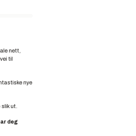
ale nett,
ei til
antastiske nye
slik ut.
lar deg