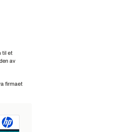
til et
iden av
va firmaet