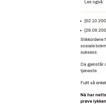
Les også:
[02.10.20
[28.09.20
Stikkordene f
sosiale bokme
suksess.
Da gjenstår d
tjeneste.
Fullt så enkel
Nå har nett
prøve lykken