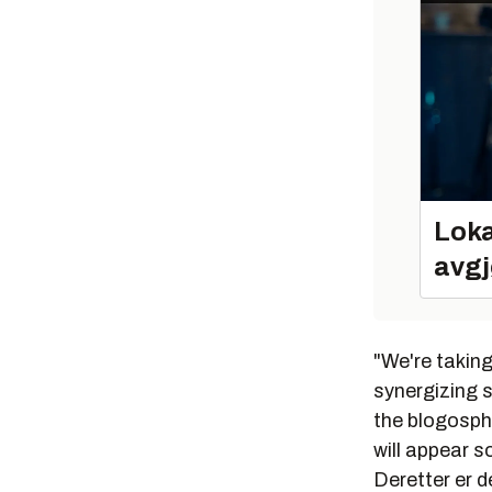
Loka
avgj
"We're takin
synergizing 
the blogosph
will appear 
Deretter er d