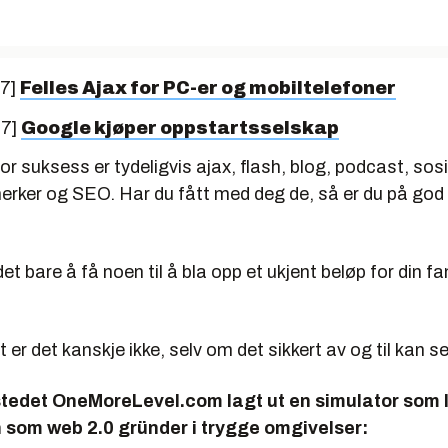
07]
Felles Ajax for PC-er og mobiltelefoner
07]
Google kjøper oppstartsselskap
or suksess er tydeligvis ajax, flash, blog, podcast, sosi
rker og SEO. Har du fått med deg de, så er du på god v
et bare å få noen til å bla opp et ukjent beløp for din f
t er det kanskje ikke, selv om det sikkert av og til kan se 
stedet OneMoreLevel.com lagt ut en simulator som 
 som web 2.0 gründer i trygge omgivelser: