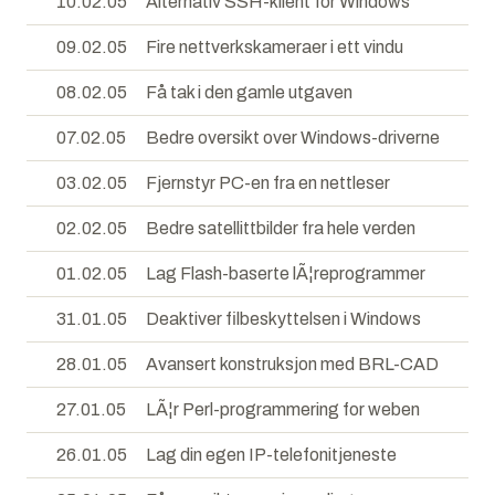
10.02.05
Alternativ SSH-klient for Windows
09.02.05
Fire nettverkskameraer i ett vindu
08.02.05
Få tak i den gamle utgaven
07.02.05
Bedre oversikt over Windows-driverne
03.02.05
Fjernstyr PC-en fra en nettleser
02.02.05
Bedre satellittbilder fra hele verden
01.02.05
Lag Flash-baserte lÃ¦reprogrammer
31.01.05
Deaktiver filbeskyttelsen i Windows
28.01.05
Avansert konstruksjon med BRL-CAD
27.01.05
LÃ¦r Perl-programmering for weben
26.01.05
Lag din egen IP-telefonitjeneste