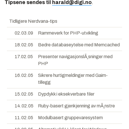
Tipsene sendes til
harald@digi.no
.
Tidligere Nerdvana-tips
02.03.09
Rammeverk for PHP-utvikling
18.02.05
Bedre databaseytelse med Memcached
17.02.05
Presenter navigasjonslÃ¸sninger med
PHP
16.02.05
Sikrere hurtigmeldinger med Gaim-
tillegg
15.02.05
Dypdykk i eksekverbare filer
14.02.05
Ruby-basert gjenkjenning av mÃ¸nstre
11.02.05
Modulbasert gruppevaresystem