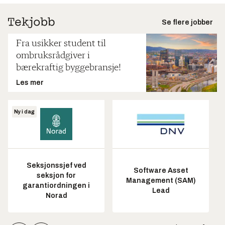
Se flere jobber
Fra usikker student til
ombruksrådgiver i
bærekraftig byggebransje!
Les mer
Ny i dag
Seksjonssjef ved
Software Asset
seksjon for
Management (SAM)
garantiordningen i
Lead
Norad