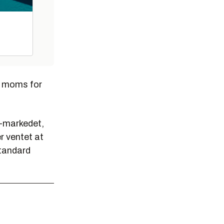
ve moms for
M-markedet,
er ventet at
standard