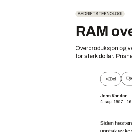
BEDRIFTSTEKNOLOGI
RAM ov
Overproduksjon og vanv
for sterk dollar. Pri
Del
Jens Kanden
4. sep. 1997 - 16
Siden høsten
unntak av ko