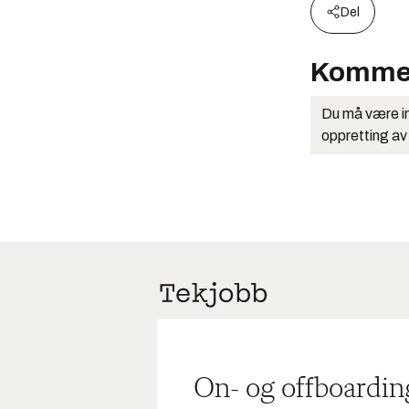
Del
Komme
Du må være in
oppretting av
On- og offboardin