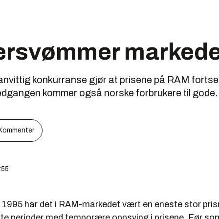
ersvømmer markede
ittig konkurranse gjør at prisene på RAM fortsetter
snedgangen kommer også norske forbrukere til gode.
Kommenter
:55
 1995 har det i RAM-markedet vært en eneste stor pris
rte perioder med temporære oppsving i prisene. Før som