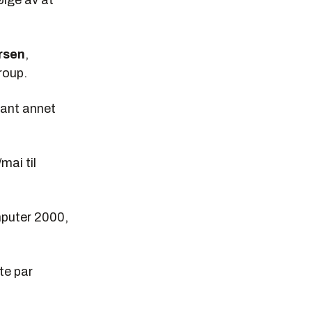
ølge av at
rsen
,
roup.
lant annet
mai til
mputer 2000,
te par