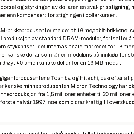
pørsel og styrkingen av dollaren en svak prisstigning, m
er enn kompensert for stigningen i dollarkursen.
-brikkeprodusenter melder at 16 megabit-brikkene, s
 i produksjon av standard DRAM-moduler, fortsetter å f
m stykkpriser i det internasjonale markedet for 16 meg
erikanske dollar som gir en modulpris på innkjøp for st
å drøyt 40 amerikanske dollar for en 16 MB modul.
gigantprodusentene Toshiba og Hitachi, bekrefter at p
rikanske minneprodusenten Micron Technology har øk
neproduksjon fra 1,5 millioner enheter til 30 millioner
ørste halvår 1997, noe som bidrar kraftig til overskud