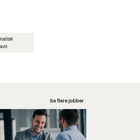
matisk
navn.
Se flere jobber