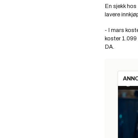
En sjekk hos
lavere innkj
- I mars kos
koster 1.099 
DA.
ANN