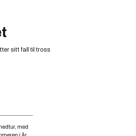
t
 sitt fall til tross
nedtur, med
meren i år,