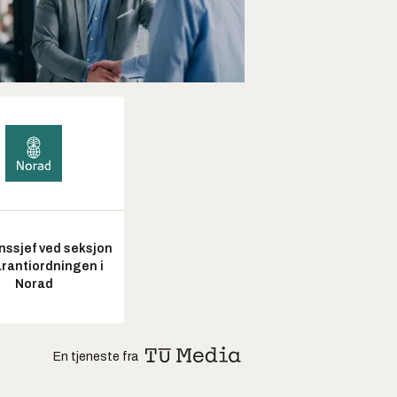
nssjef ved seksjon
arantiordningen i
Norad
En tjeneste fra