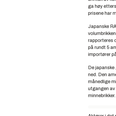
ga høy etters
prisene har m
Japanske RAM
volumbrikken
rapporteres o
på rundt 5 am
importører p
De japanske 
ned. Den ame
månedlige min
utgangen av f
minnebrikker.