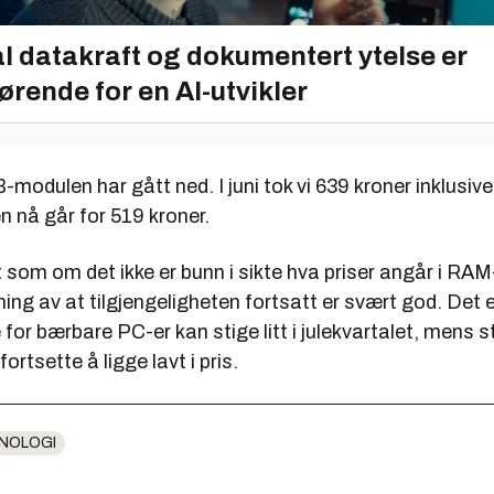
l datakraft og dokumentert ytelse er
ørende for en AI-utvikler
modulen har gått ned. I juni tok vi 639 kroner inklusi
 nå går for 519 kroner.
 som om det ikke er bunn i sikte hva priser angår i RA
tning av at tilgjengeligheten fortsatt er svært god. Det 
for bærbare PC-er kan stige litt i julekvartalet, mens 
fortsette å ligge lavt i pris.
NOLOGI