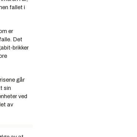
en fallet i
om er
alle. Det
abit-brikker
ore
risene går
t sin
 enheter ved
det av