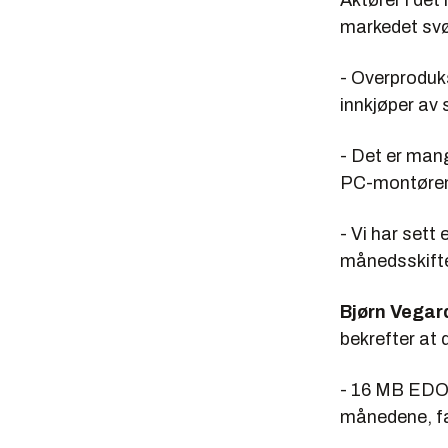
Aktører i det
markedet sv
- Overproduks
innkjøper av
- Det er man
PC-montørene
- Vi har sett
månedsskifte
Bjørn Vegar
bekrefter at 
- 16 MB EDO,
månedene, fa