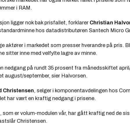
 norske markedet har også merket fallet i prisene som f
ømmer i RAM.
jon ligger nok bak prisfallet, forklarer
Christian Halvo
 standardminne hos datadistributøren Santech Micro G
ge aktører i markedet som presser hverandre på pris. B
 sitter inne med velfylte lagre av minne.
 en nedgang på rundt 35 prosent fra månedsskiftet april/
t august/september, sier Halvorsen.
d Christensen
, selger i komponentavdelingen hos Co
det har vært en kraftig nedgang i prisene.
 som er volum-modulen vår, har gått kraftig ned de sis
stslår Christensen.