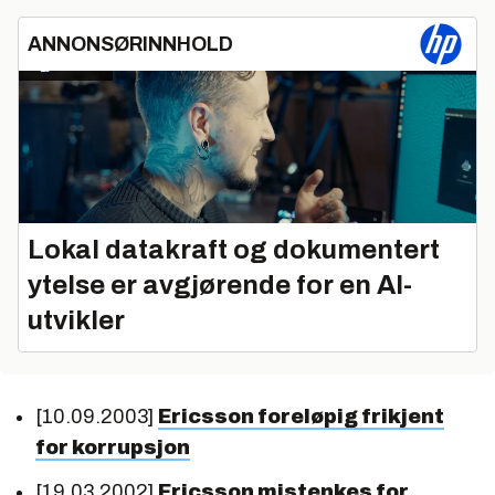
ANNONSØRINNHOLD
Lokal datakraft og dokumentert
ytelse er avgjørende for en AI-
utvikler
[10.09.2003]
Ericsson foreløpig frikjent
for korrupsjon
[19.03.2002]
Ericsson mistenkes for