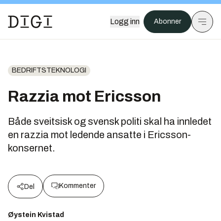
Logg inn
Abonner
BEDRIFTSTEKNOLOGI
Razzia mot Ericsson
Både sveitsisk og svensk politi skal ha innledet
en razzia mot ledende ansatte i Ericsson-
konsernet.
Kommenter
Del
Øystein Kvistad