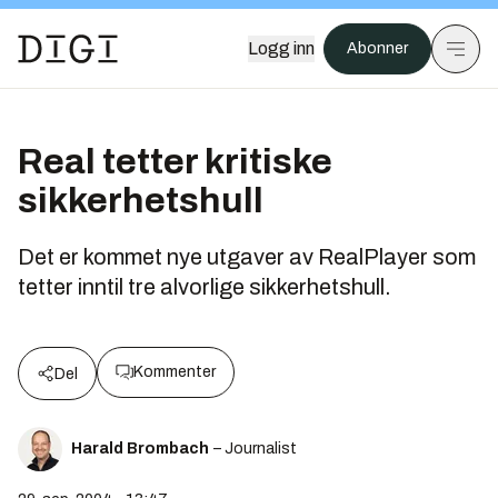
Logg inn
Abonner
Real tetter kritiske
sikkerhetshull
Det er kommet nye utgaver av RealPlayer som
tetter inntil tre alvorlige sikkerhetshull.
Kommenter
Del
Harald Brombach
– Journalist