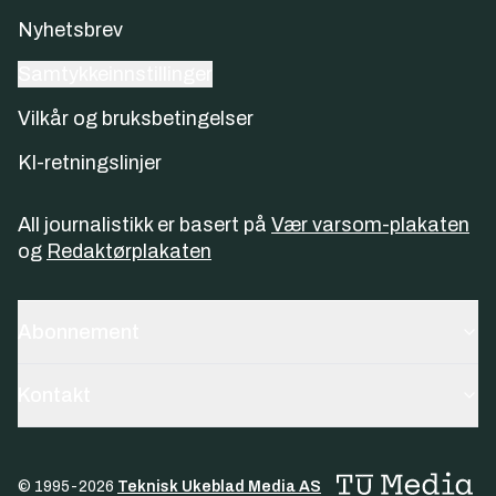
Nyhetsbrev
Samtykkeinnstillinger
Vilkår og bruksbetingelser
KI-retningslinjer
All journalistikk er basert på
Vær varsom-plakaten
og
Redaktørplakaten
Abonnement
Kontakt
© 1995-
2026
Teknisk Ukeblad Media AS