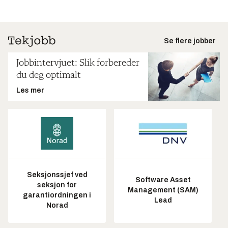
Se flere jobber
Jobbintervjuet: Slik forbereder
du deg optimalt
Les mer
Seksjonssjef ved
Software Asset
seksjon for
Management (SAM)
garantiordningen i
Lead
Norad