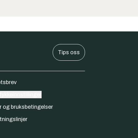
Tips oss
tsbrev
ykkeinnstillinger
r og bruksbetingelser
tningslinjer