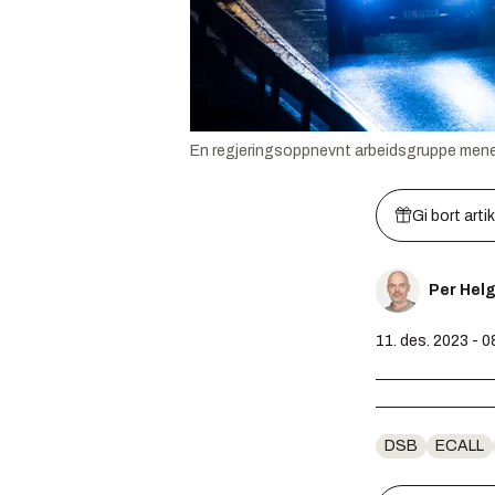
En regjeringsoppnevnt arbeidsgruppe mener d
Gi bort arti
Per Hel
11. des. 2023 - 0
DSB
ECALL