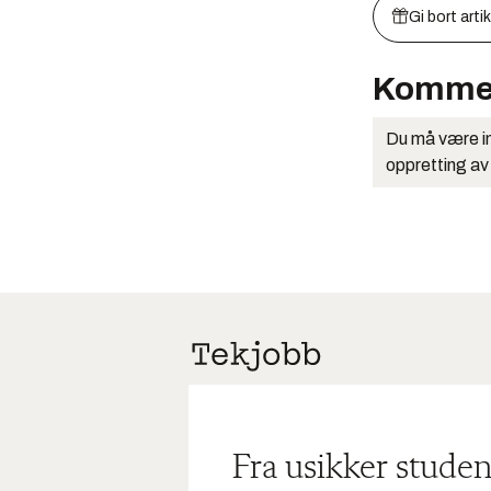
Gi bort arti
Komme
Du må være in
oppretting av
Fra usikker studen