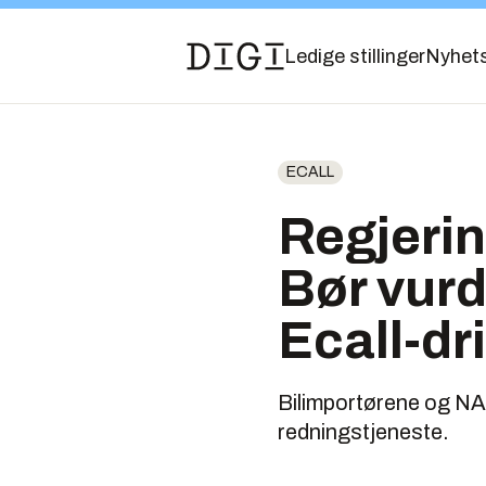
Ledige stillinger
Nyhet
ECALL
Regjeri
Bør vurde
Ecall-dri
Bilimportørene og NAF
redningstjeneste.