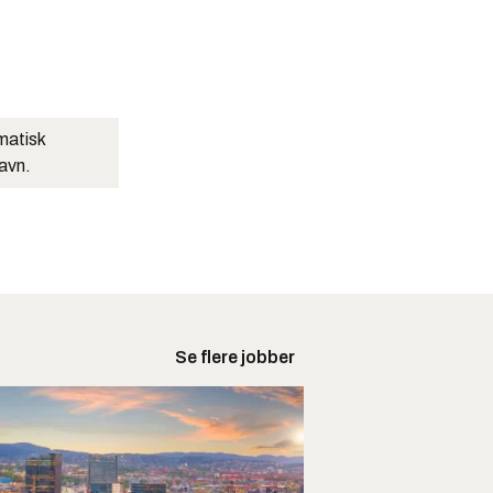
matisk
navn.
Se flere jobber