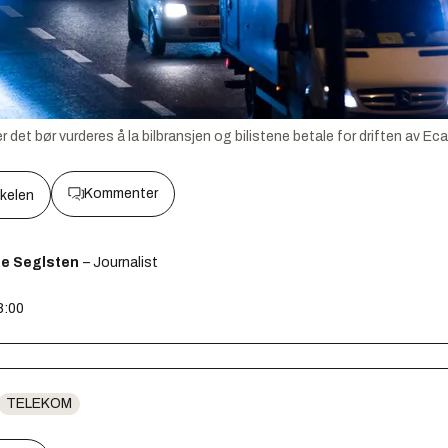
et bør vurderes å la bilbransjen og bilistene betale for driften av Ec
Kommenter
kkelen
ge Seglsten
– Journalist
8:00
TELEKOM