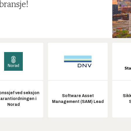
bransje!
onssjef ved seksjon
Software Asset
Sik
garantiordningen i
Management (SAM) Lead
Norad