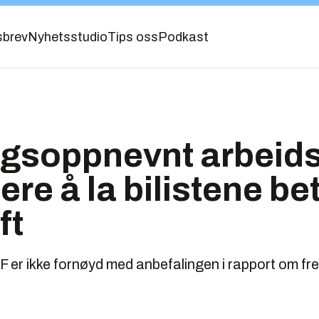
sbrev
Nyhetsstudio
Tips oss
Podkast
ngsoppnevnt arbeid
re å la bilistene bet
ft
 er ikke fornøyd med anbefalingen i rapport om fr