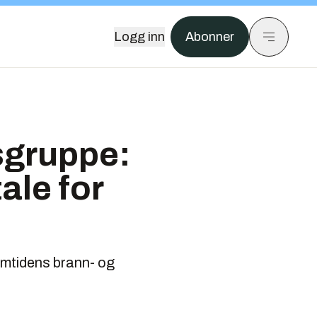
Logg inn
Abonner
sgruppe:
ale for
emtidens brann- og