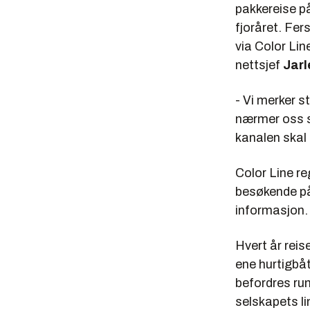
pakkereise p
fjoråret. Fers
via Color Lin
nettsjef
Jarl
- Vi merker st
nærmer oss s
kanalen skal 
Color Line re
besøkende på
informasjon. 
Hvert år reis
ene hurtigbå
befordres ru
selskapets l