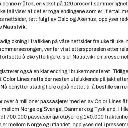
å denne måten, en vekst på 120 prosent sammenligne
ke tall viser at det er rogalendingene som er i flertall m
es nettsider, tett fulgt av Oslo og Akerhus, opplyser red
e Naustvik
.
adig økning i trafikken på våre nettsider fra uke til uke. 
ommersesongen, venter vi at etterspørselen etter reis
fortsette å øke ytterligere, sier Naustvik i en presseme
gistrerer også en klar endring i brukermønsteret. Tidlige
 Color Lines nettsider nesten utelukkende på jakt ette
Nå benytter stadig flere også nettet til å bestille sin re
er over 4 millioner passasjerer med en av Color Lines åt
t mellom Norge og Sverige, Danmark og Tyskland. I till
ndt 700.000 passasjerkjøretøyer og 140.000 fraktenhe
injer mellom Norge og utlandet, opplyses det i pressem