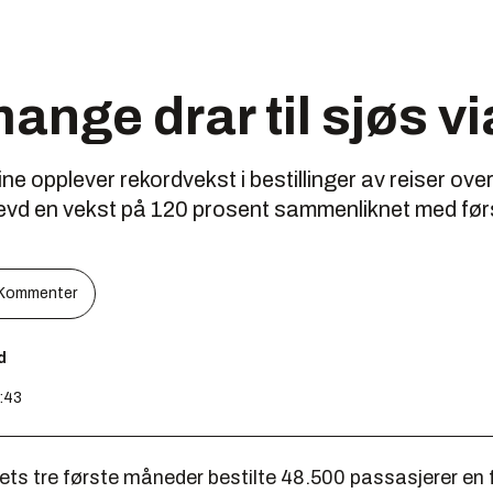
nge drar til sjøs vi
ne opplever rekordvekst i bestillinger av reiser over 
evd en vekst på 120 prosent sammenliknet med førs
Kommenter
d
3:43
årets tre første måneder bestilte 48.500 passasjerer en f