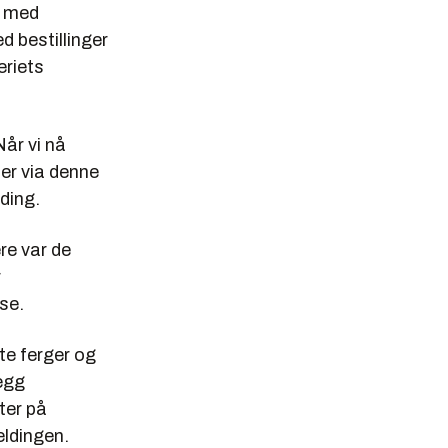
t med
ed bestillinger
eriets
Når vi nå
er via denne
lding.
re var de
r
ise.
te ferger og
egg
ter på
eldingen.