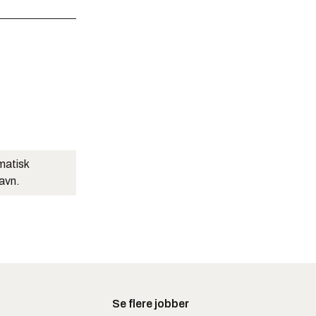
matisk
navn.
Se flere jobber