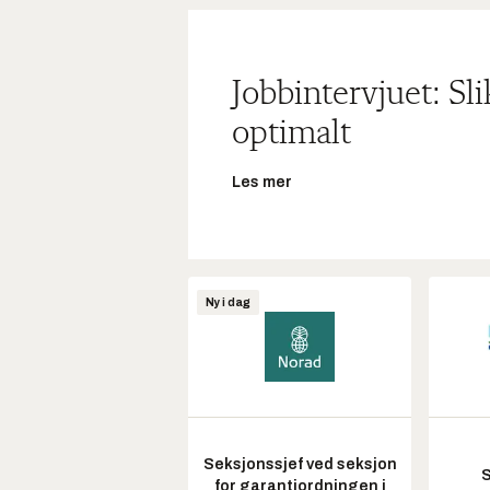
Jobbintervjuet: Sl
optimalt
Les mer
Ny i dag
Seksjonssjef ved seksjon
S
for garantiordningen i