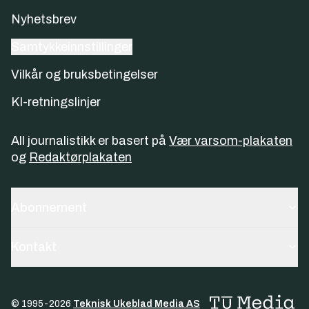
Nyhetsbrev
Samtykkeinnstillinger
Vilkår og bruksbetingelser
KI-retningslinjer
All journalistikk er basert på
Vær varsom-plakaten
og
Redaktørplakaten
Abonnement
Kontakt
© 1995-
2026
Teknisk Ukeblad Media AS