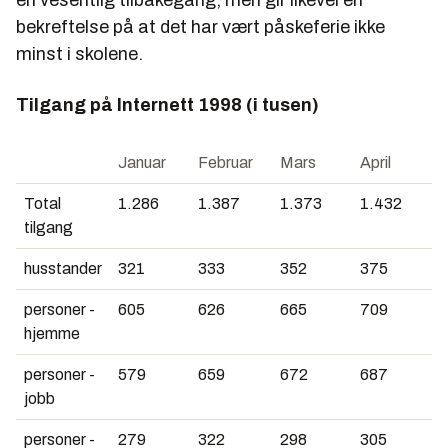
bekreftelse på at det har vært påskeferie ikke
minst i skolene.
Tilgang på Internett 1998 (i tusen)
Januar
Februar
Mars
April
Total
1.286
1.387
1.373
1.432
tilgang
husstander
321
333
352
375
personer -
605
626
665
709
hjemme
personer -
579
659
672
687
jobb
personer -
279
322
298
305