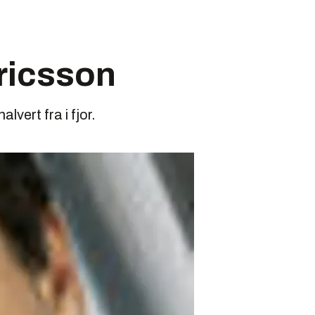
Ericsson
vert fra i fjor.