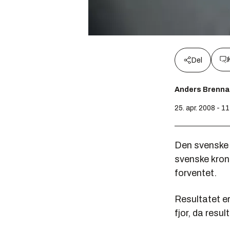
Del
Anders Brenna
25. apr. 2008 - 1
Den svenske m
svenske krone
forventet.
Resultatet e
fjor, da resul