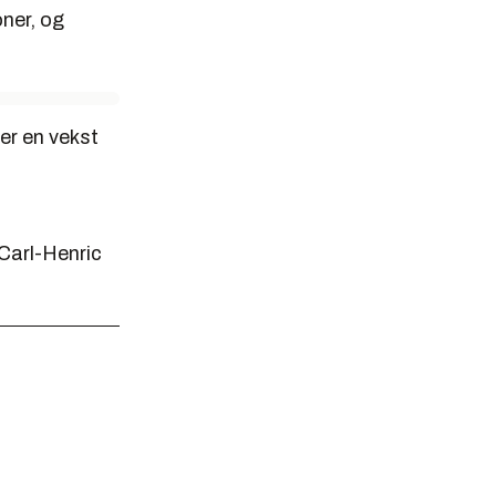
oner, og
 er en vekst
Carl-Henric