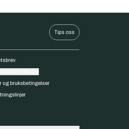
Tips oss
tsbrev
ykkeinnstillinger
r og bruksbetingelser
tningslinjer