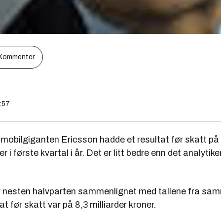
Kommenter
1:57
obilgiganten Ericsson hadde et resultat før skatt på 3
r i første kvartal i år. Det er litt bedre enn det analyti
r nesten halvparten sammenlignet med tallene fra samm
tat før skatt var på 8,3 milliarder kroner.