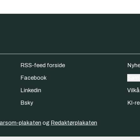
RSS-feed forside
Nyhe
Facebook
Samt
Linkedin
Vilkå
Bsky
KI-re
varsom-plakaten
og
Redaktørplakaten