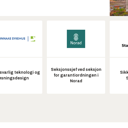
Seksjonssjef ved seksjon
varlig teknologi og
Sik
for garantiordningen i
øsningsdesign
Norad