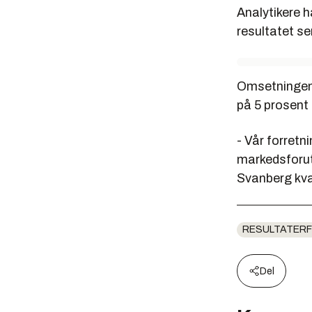
Analytikere h
resultatet se
Omsetningen i
på 5 prosen
- Vår forretn
markedsforut
Svanberg kv
RESULTATERF
Del