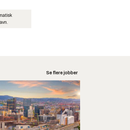
matisk
navn.
Se flere jobber