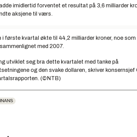
adde imidlertid forventet et resultat på 3,6 milliarder kr
ndte aksjene til værs.
 første kvartal økte til 44,2 milliarder kroner, noe som
t sammenlignet med 2007.
ing utviklet seg bra dette kvartalet med tanke på
setningene og den svake dollaren, skriver konsernsjef 
artalsrapporten. (©NTB)
INANS