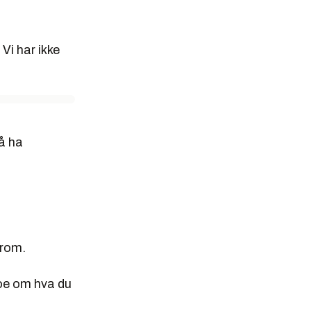
Vi har ikke
å ha
mrom.
oe om hva du