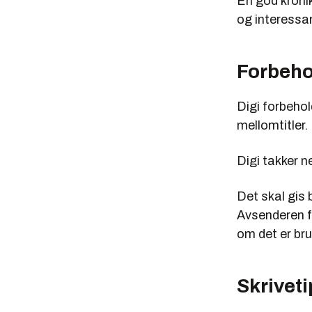
En god kronik
og interessan
Forbeho
Digi forbehol
mellomtitler.
Digi takker ne
Det skal gis 
Avsenderen f
om det er bru
Skriveti