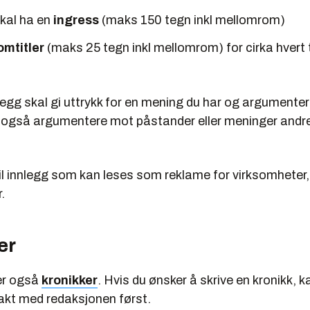
skal ha en
ingress
(maks 150 tegn inkl mellomrom)
omtitler
(maks 25 tegn inkl mellomrom) for cirka hvert 
egg skal gi uttrykk for en mening du har og argumenter
n også argumentere mot påstander eller meninger and
 til innlegg som kan leses som reklame for virksomheter
.
er
rer også
kronikker
. Hvis du ønsker å skrive en kronikk, 
takt med redaksjonen først.