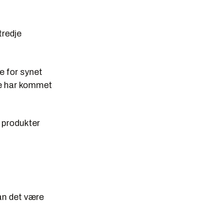
tredje
e for synet
re har kommet
, produkter
kan det være