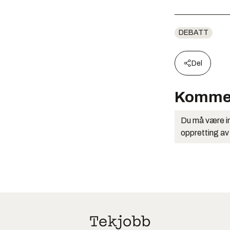
DEBATT
Del
Komme
Du må være in
oppretting av