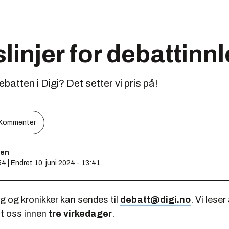
linjer for debattinn
ebatten i Digi? Det setter vi pris på!
Kommenter
nen
54 | Endret 10. juni 2024 - 13:41
g og kronikker kan sendes til
debatt@digi.no
. Vi leser
dt oss innen
tre virkedager
.