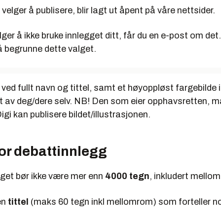
 velger å publisere, blir lagt ut åpent på våre nettsider.
ger å ikke bruke innlegget ditt, får du en e-post om det. 
 å begrunne dette valget.
ved fullt navn og tittel, samt et høyoppløst fargebilde i
 av deg/dere selv. NB! Den som eier opphavsretten, m
igi kan publisere bildet/illustrasjonen.
for debattinnlegg
get bør ikke være mer enn
4000 tegn
, inkludert mello
en
tittel
(maks 60 tegn inkl mellomrom) som forteller n