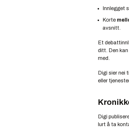
Innlegget 
Korte
mell
avsnitt.
Et debattinnl
ditt. Den ka
med.
Digi sier nei
eller tjenester
Kronikk
Digi publise
lurt å ta kon