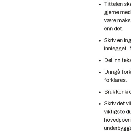
Tittelen sk
gjerne med 
være mak
enn det.
Skriv en in
innlegget.
Del inn tek
Unngå forko
forklares.
Bruk konkre
Skriv det v
viktigste d
hovedpoenge
underbygg