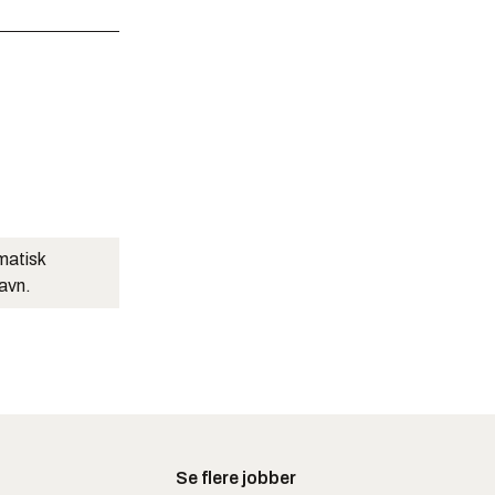
matisk
navn.
Se flere jobber