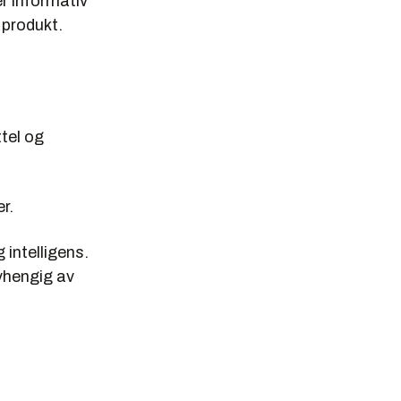
r informativ
r produkt.
ttel og
r.
 intelligens.
vhengig av