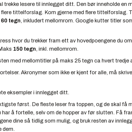
al trekke lesere til innlegget ditt. Den bør inneholde en 
flere tittelforslag. Kom gjerne med flere tittelforslag. T
s
60 tegn
, inkludert mellomrom. Google kutter titler som
gress hvor du trekker fram ett av hovedpoengene du omt
 Maks
150 tegn
, inkl. mellomrom.
sten med mellomtitler på maks 25 tegn ca hvert tredje a
rtelser. Akronymer som ikke er kjent for alle, må skrives 
te eksempler i innlegget ditt.
iktigste først. De fleste leser fra toppen, og de skal få
u har å fortelle, selv om de hopper av før slutten. Få fr
ne dine så tidlig som mulig, og bruk resten av innleg
e dem.