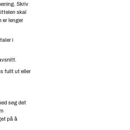
mening. Skriv
ittelen skal
 er lenger
aler i
vsnitt.
fullt ut eller
 med seg det
am
get på å