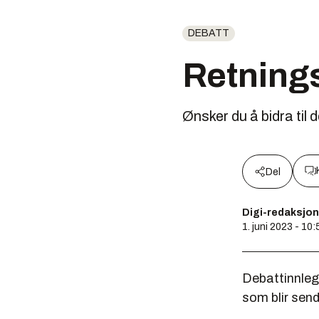
DEBATT
Retnings
Ønsker du å bidra til d
Del
Digi-redaksjo
1. juni 2023 - 10:
Debattinnleg
som blir sen