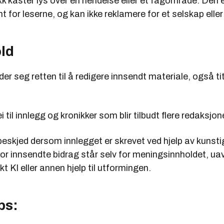
k kaster lys over en hendelse eller et fagområde. Den e
t for leserne, og kan
ikke
reklamere for et selskap elle
ld
der seg retten til å redigere innsendt materiale, også ti
i til innlegg og kronikker som blir tilbudt flere redaksjone
beskjed dersom innlegget er skrevet ved hjelp av kunstig
or innsendte bidrag står selv for meningsinnholdet, ua
kt KI eller annen hjelp til utformingen.
ps: