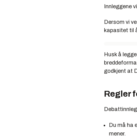
Innleggene vi
Dersom vi vel
kapasitet til
Husk å legge 
breddeformat
godkjent at D
Regler 
Debattinnleg
Du må ha 
mener.