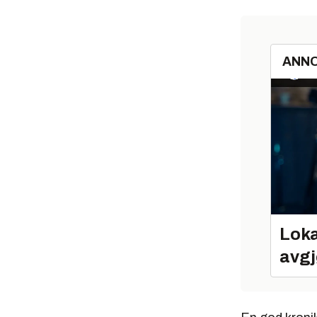
ANN
Loka
avgj