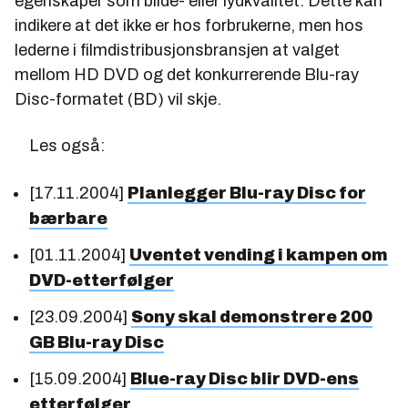
egenskaper som bilde- eller lydkvalitet. Dette kan
indikere at det ikke er hos forbrukerne, men hos
lederne i filmdistribusjonsbransjen at valget
mellom HD DVD og det konkurrerende Blu-ray
Disc-formatet (BD) vil skje.
Les også:
[17.11.2004]
Planlegger Blu-ray Disc for
bærbare
[01.11.2004]
Uventet vending i kampen om
DVD-etterfølger
[23.09.2004]
Sony skal demonstrere 200
GB Blu-ray Disc
[15.09.2004]
Blue-ray Disc blir DVD-ens
etterfølger