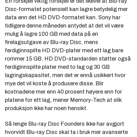
En forskjell viktig forskjell er det likevel at Blu-ray
Disc-formatet potensielt kan lagre betydelig mer
data enn det HD DVD-formatet kan. Sony har
tidligere denne måneden antydet at det vil være
mulig å lagre 100 GB med data på en
firelagsutgave av Blu-ray Disc, mens
ferdiginnspilte HD DVD-plater med ett lag bare
rommer 15 GB. HD DVD-standarden støtter også
ferdiginnspilte plater med to lag og 30 GB
lagringskapasitet, men det er ennå usikkert hvor
mye det vil koste å produsere disse. Blir
kostnadene mer enn 40 prosent høyere enn for
platene for ett lag, mener Memory-Tech at slik
produksjon ikke har noen hensikt.
Så lenge Blu-ray Disc Founders ikke har avgjort
hvorvidt Blu-ray Disc skal ta i bruk mer avanserte