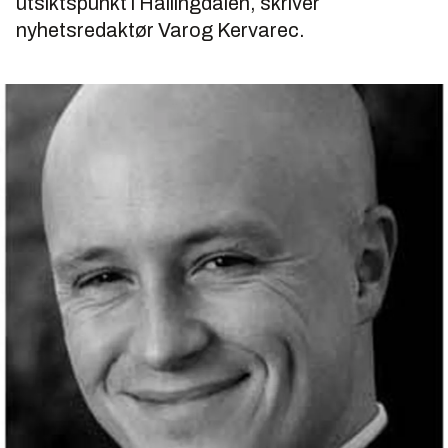
utsiktspunkt i Hallingdalen, skriver
nyhetsredaktør Varog Kervarec.