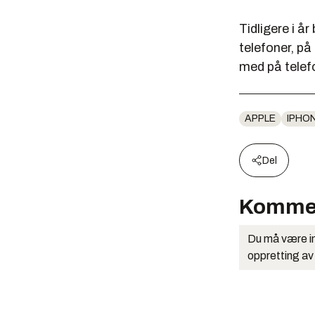
Tidligere i å
telefoner, på
med på telef
APPLE
IPHO
Del
Komme
Du må være in
oppretting av