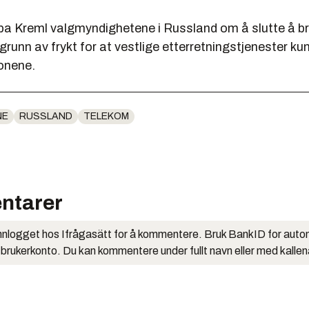
r ba Kreml valgmyndighetene i Russland om å slutte å b
 grunn av frykt for at vestlige etterretningstjenester ku
onene.
NE
RUSSLAND
TELEKOM
ntarer
nlogget hos Ifrågasätt for å kommentere. Bruk BankID for auto
 brukerkonto. Du kan kommentere under fullt navn eller med kalle