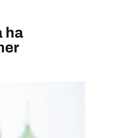
å ha
ner