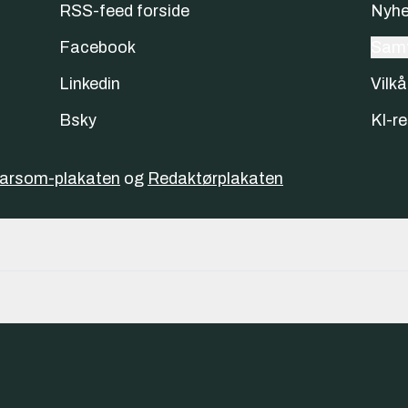
RSS-feed forside
Nyhe
Facebook
Samt
Linkedin
Vilkå
Bsky
KI-re
varsom-plakaten
og
Redaktørplakaten