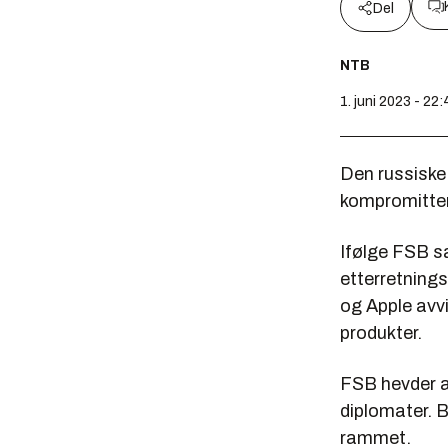
Del
NTB
1. juni 2023 - 22:
Den russiske
kompromitter
Ifølge FSB s
etterretnings
og Apple avv
produkter.
FSB hevder a
diplomater. B
rammet.