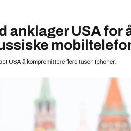
 anklager USA for 
ussiske mobiltelefo
pet USA å kompromittere flere tusen Iphoner.