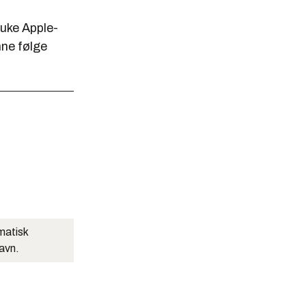
ruke Apple-
nne følge
matisk
navn.