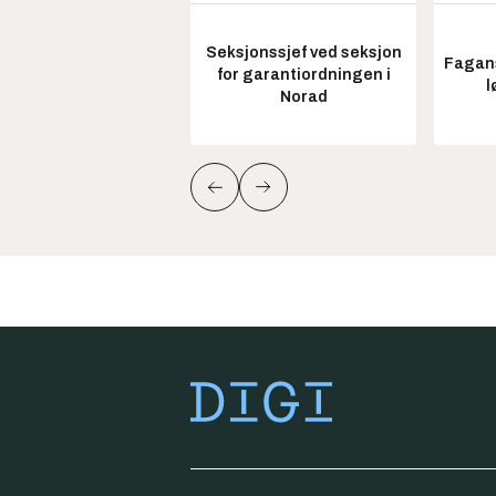
Seksjonssjef ved seksjon
Fagans
for garantiordningen i
l
Norad