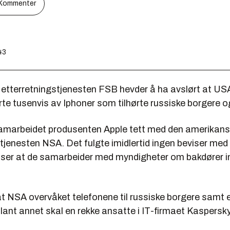
Kommenter
43
 etterretningstjenesten FSB hevder å ha avslørt at US
te tusenvis av Iphoner som tilhørte russiske borgere o
amarbeidet produsenten Apple tett med den amerikan
tjenesten NSA. Det fulgte imidlertid ingen beviser med
iser at de samarbeider med myndigheter om bakdører in
t NSA overvåket telefonene til russiske borgere samt 
lant annet skal en rekke ansatte i IT-firmaet Kaspersky 