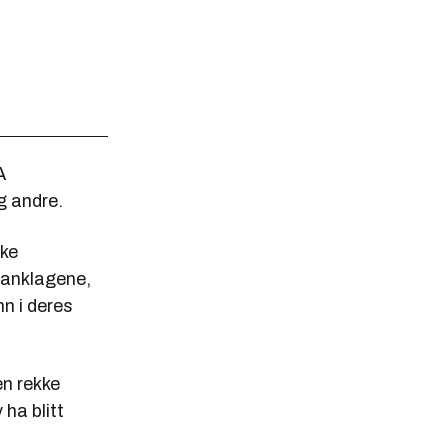
A
g andre.
ske
 anklagene,
n i deres
en rekke
ha blitt