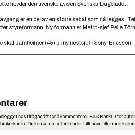
ette hevder den svenske avisen Svenska Dagbladet.
vgang er en del av en større kabal som nå legges i Tel
tter styreformann. Ny formann er Metro-sjef Pelle Tör
ne skal Jarnheimer (45) bli ny nestsjef i Sony-Ericsson.
ntarer
nlogget hos Ifrågasätt for å kommentere. Bruk BankID for auto
 brukerkonto. Du kan kommentere under fullt navn eller med kalle