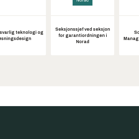
Seksjonssjef ved seksjon
varlig teknologi og
So
for garantiordningen i
øsningsdesign
Manag
Norad