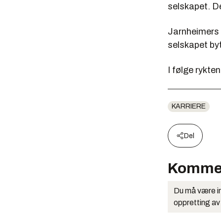
selskapet. D
Jarnheimers a
selskapet by
I følge rykte
KARRIERE
Del
Komme
Du må være in
oppretting av