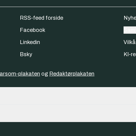
RSS-feed forside
Nyhe
Facebook
Samt
Linkedin
Vilkå
Bsky
KI-re
varsom-plakaten
og
Redaktørplakaten