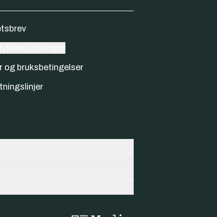
tsbrev
ykkeinnstillinger
r og bruksbetingelser
tningslinjer