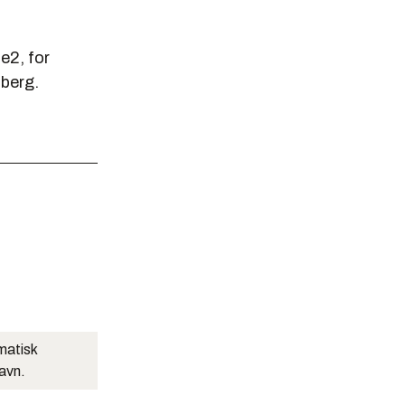
e2, for
nberg.
matisk
navn.