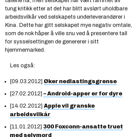
tallene nå, men selskapet har vært rammet av
tung kritikk etter at det har blitt avslørt uholdbare
arbeidsvilkår ved selskapets underleverandører i
Kina. Dette har gitt selskapet mye negativ omtale,
som de nok håper å ville snu ved å presentere tall
for sysselsettingen de genererer i sitt
hjemmemarked.
Les også:
[09.03.2012]
Øker nedlastingsgrense
[27.02.2012]
– Android-apper er for dyre
[14.02.2012]
Apple vil granske
arbeidsvilkår
[11.01.2012]
300 Foxconn-ansatte truet
med selvmord