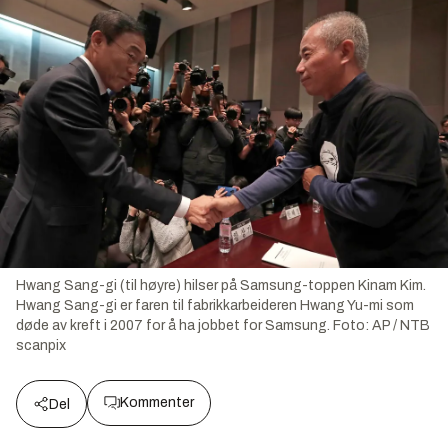
Hwang Sang-gi (til høyre) hilser på Samsung-toppen Kinam Kim.
Hwang Sang-gi er faren til fabrikkarbeideren Hwang Yu-mi som
døde av kreft i 2007 for å ha jobbet for Samsung.
Foto:
AP / NTB
scanpix
Kommenter
Del