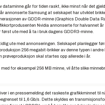
v dataminne går for tiden raskt, ikke minst når det gjeld
 går annonserte Samsung at selskapet har utviklet brikk
enerasjonen av GDDR-minne (Graphics Double Data Ra
kkortprodusenten Nvidia annonserte for halvannet år 
r først ute med å ta i bruk dagens GDDR3-minne.
idlig ute med annonseringen. Selskapet planlegger førs
oduksjon 256 megabit-brikker av denne typen i andre 
 prøveproduksjon skal startes opp allerede i år.
rt med for eksempel 256 MB minne, vil åtte slike minnebr
er i en pressemelding det raskeste grafikkminnet til n
egrenset til 1,6 Gb/s. Dette skyldes en transmisjonsfo