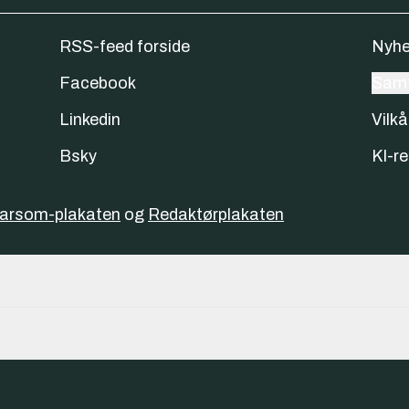
RSS-feed forside
Nyhe
Facebook
Samt
Linkedin
Vilkå
Bsky
KI-re
varsom-plakaten
og
Redaktørplakaten