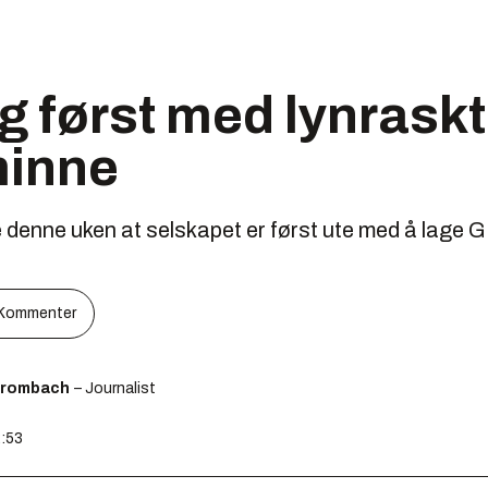
 først med lynraskt
minne
denne uken at selskapet er først ute med å lage
Kommenter
Brombach
– Journalist
2:53