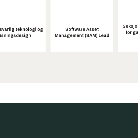
Seksjo
varlig teknologi og
Software Asset
for g
øsningsdesign
Management (SAM) Lead