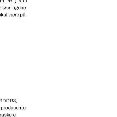
som DBI (Data
e løsningene
 skal være på
d GDDR3,
r produsenter
 raskere