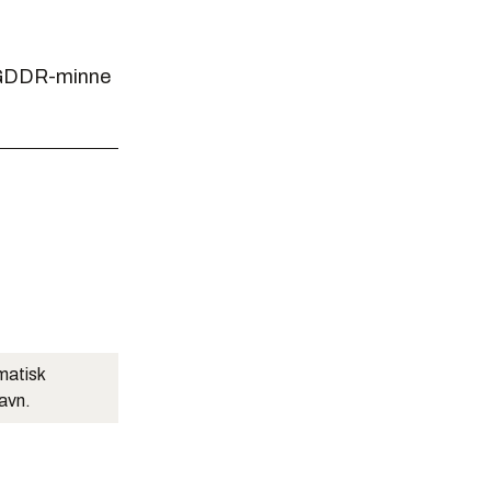
r GDDR-minne
matisk
navn.