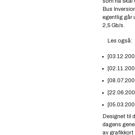
som nå skal 
Bus Inversio
egentlig går 
2,5 Gb/s.
Les også:
[03.12.20
[02.11.20
[08.07.200
[22.06.20
[05.03.20
Designet til
dagens gener
av grafikkort