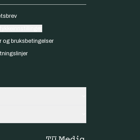
tsbrev
ykkeinnstillinger
r og bruksbetingelser
tningslinjer