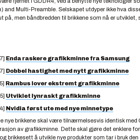
være fjernet i GDDR4, ved å benytte nye teknologier 
n) and Multi-Preamble. Selskapet utdyper ikke hva diss
ut på, men båndbredden til brikkene som nå er utviklet,
07]
Enda raskere grafikkminne fra Samsung
07]
Dobbel hastighet med nytt grafikkminne
5]
Rambus lover ekstremt grafikkminne
05]
Utviklet lynraskt grafikkminne
04]
Nvidia først ute med nye minnetype
 de nye brikkene skal være tilnærmelsesvis identisk me
asjon av grafikkminne. Dette skal gjøre det enklere fo
 og brikkesett å utvikle nye produkter som tar i bruk den