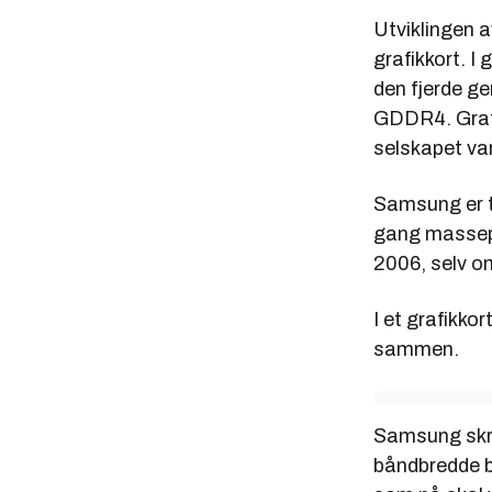
Utviklingen a
grafikkort. I
den fjerde g
GDDR4. Grafi
selskapet va
Samsung er t
gang massepr
2006, selv om
I et grafikko
sammen.
Samsung skriv
båndbredde b