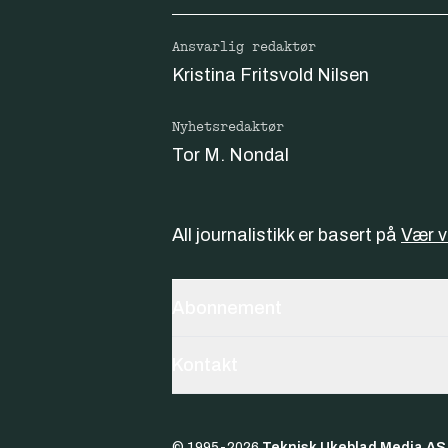
Ansvarlig redaktør
Kristina Fritsvold Nilsen
Nyhetsredaktør
Tor M. Nondal
All journalistikk er basert på
Vær 
Abonnement
Kontakt
© 1995-
2026
Teknisk Ukeblad Media AS