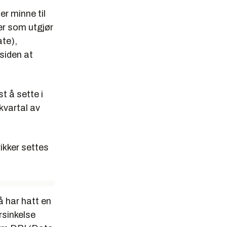
er minne til
er som utgjør
te),
siden at
t å sette i
kvartal av
ikker settes
å har hatt en
rsinkelse