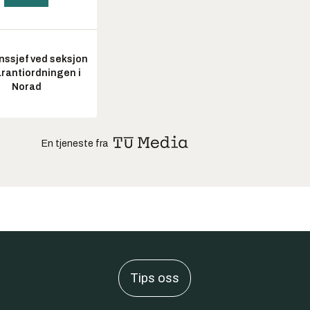
nssjef ved seksjon
arantiordningen i
Norad
En tjeneste fra
Tips oss