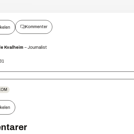
Kommenter
kkelen
le Kvalheim
– Journalist
:31
KOM
kkelen
ntarer