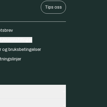
Tips oss
tsbrev
ykkeinnstillinger
r og bruksbetingelser
tningslinjer