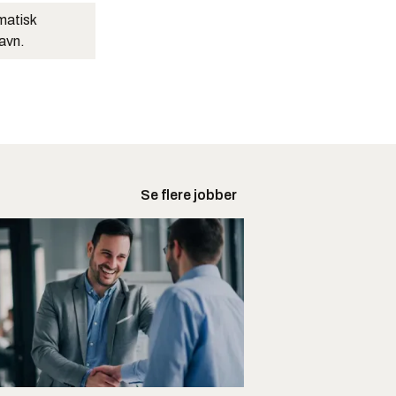
matisk
navn.
Se flere jobber