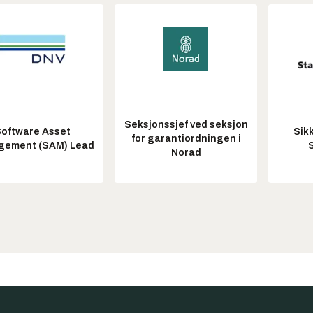
Seksjonssjef ved seksjon
oftware Asset
Sik
for garantiordningen i
ement (SAM) Lead
Norad