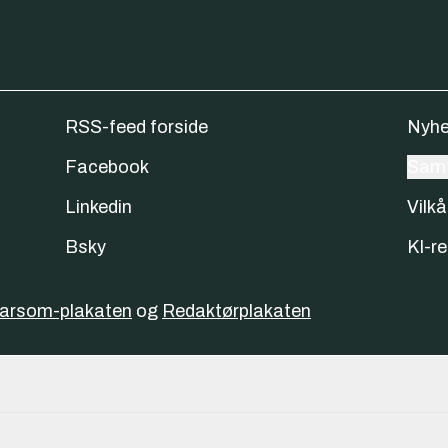
RSS-feed forside
Nyhe
Facebook
Samt
Linkedin
Vilkå
Bsky
KI-re
varsom-plakaten
og
Redaktørplakaten