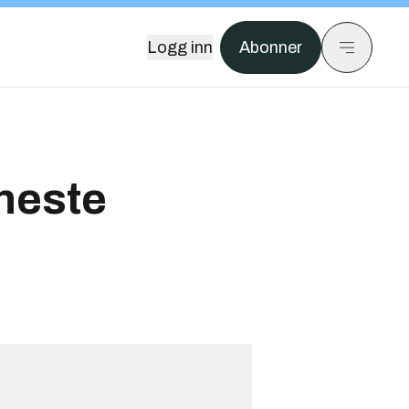
Logg inn
Abonner
neste