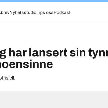
sbrev
Nyhetsstudio
Tips oss
Podkast
har lansert sin tyn
 noensinne
fisiell.