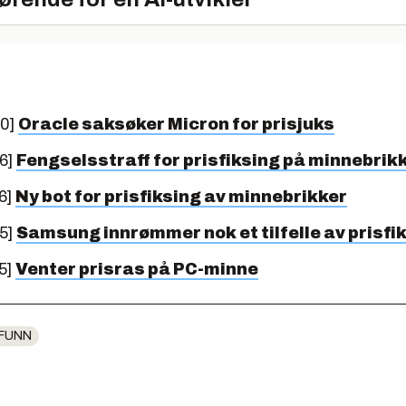
10]
Oracle saksøker Micron for prisjuks
6]
Fengselsstraff for prisfiksing på minnebrik
6]
Ny bot for prisfiksing av minnebrikker
5]
Samsung innrømmer nok et tilfelle av prisfi
5]
Venter prisras på PC-minne
FUNN