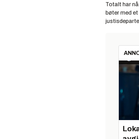
Totalt har nå 
bøter med et 
justisdepart
ANN
Loka
avgj