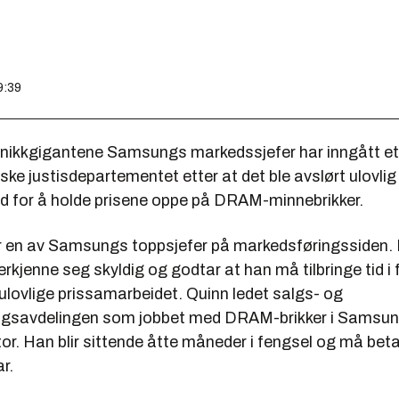
9:39
onikkgigantene Samsungs markedssjefer har inngått et 
ke justisdepartementet etter at det ble avslørt ulovlig
d for å holde prisene oppe på DRAM-minnebrikker.
 en av Samsungs toppsjefer på markedsføringssiden. 
rkjenne seg skyldig og godtar at han må tilbringe tid i 
et ulovlige prissamarbeidet. Quinn ledet salgs- og
ngsavdelingen som jobbet med DRAM-brikker i Samsu
r. Han blir sittende åtte måneder i fengsel og må beta
r.