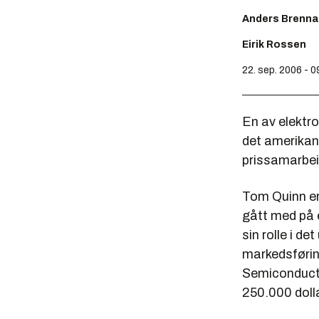
Anders Brenna
Eirik Rossen
22. sep. 2006 - 0
En av elektr
det amerikans
prissamarbei
Tom Quinn er
gått med på e
sin rolle i d
markedsføri
Semiconducto
250.000 dolla