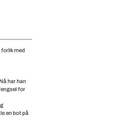
forlik med
Nå har han
fengsel for
ng
le en bot på