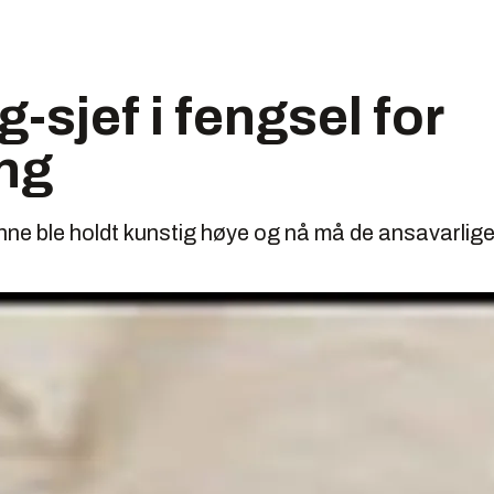
sjef i fengsel for
ing
e ble holdt kunstig høye og nå må de ansavarlig