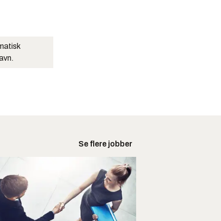
matisk
navn.
Se flere jobber