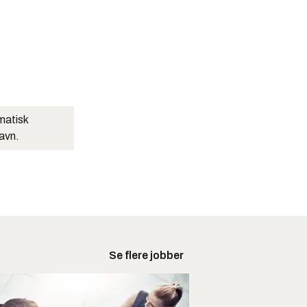
matisk
navn.
Se flere jobber