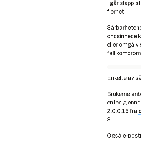
I går slapp st
fjernet.
Sårbarhetene
ondsinnede ka
eller omgå vi
fall kompromi
Enkelte av s
Brukerne anb
enten gjenno
2.0.0.15 fra
3.
Også e-postp