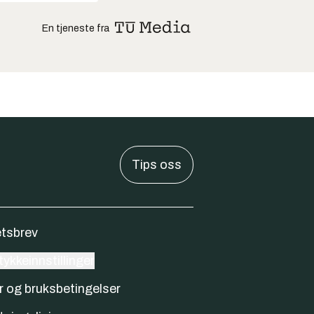
En tjeneste fra
Tips oss
tsbrev
ykkeinnstillinger
r og bruksbetingelser