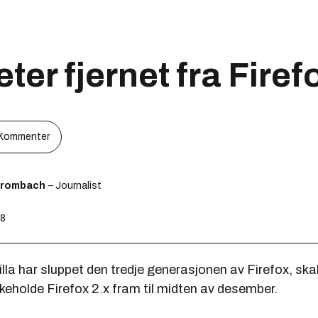
ter fjernet fra Firef
Kommenter
Brombach
– Journalist
48
la har sluppet den tredje generasjonen av Firefox, skal
ikeholde Firefox 2.x fram til midten av desember.