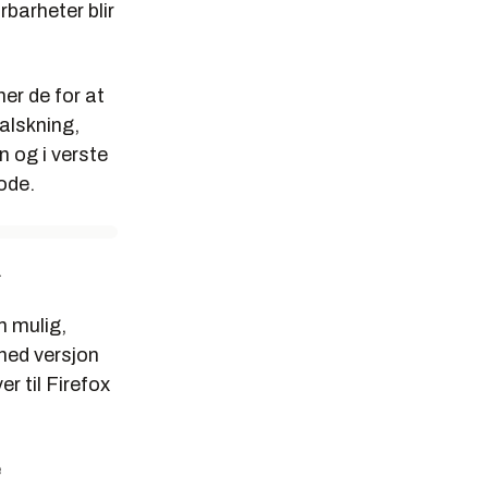
rbarheter blir
er de for at
alskning,
n og i verste
ode.
.
m mulig,
ned versjon
er til Firefox
e