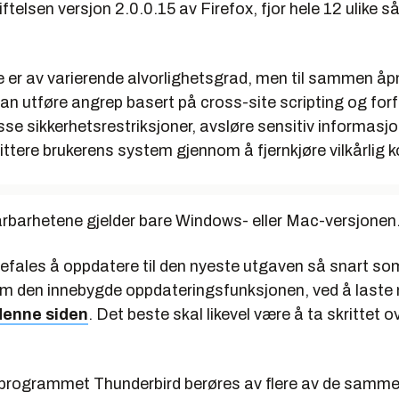
iftelsen versjon 2.0.0.15 av Firefox, fjor hele 12 ulike så
 er av varierende alvorlighetsgrad, men til sammen åpn
n utføre angrep basert på cross-site scripting og forf
sse sikkerhetsrestriksjoner, avsløre sensitiv informasjo
ttere brukerens system gjennom å fjernkjøre vilkårlig k
årbarhetene gjelder bare Windows- eller Mac-versjonen
efales å oppdatere til den nyeste utgaven så snart so
m den innebygde oppdateringsfunksjonen, ved å laste 
denne siden
. Det beste skal likevel være å ta skrittet ov
rogrammet Thunderbird berøres av flere av de samm