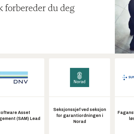
ik forbereder du deg
Seksjonssjef ved seksjon
oftware Asset
Fagansv
for garantiordningen i
ement (SAM) Lead
lø
Norad