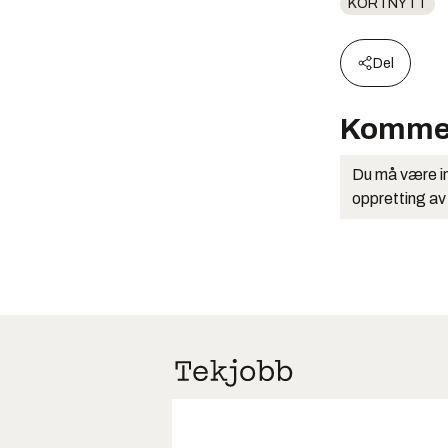
KORTNYTT
Del
Komme
Du må være in
oppretting av