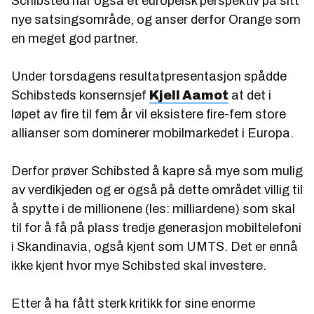
Schibsted har også et europeisk perspektiv på sitt
nye satsingsområde, og anser derfor Orange som
en meget god partner.
Under torsdagens resultatpresentasjon spådde
Schibsteds konsernsjef
Kjell Aamot
at det i
løpet av fire til fem år vil eksistere fire-fem store
allianser som dominerer mobilmarkedet i Europa.
Derfor prøver Schibsted å kapre så mye som mulig
av verdikjeden og er også på dette området villig til
å spytte i de millionene (les: milliardene) som skal
til for å få på plass tredje generasjon mobiltelefoni
i Skandinavia, også kjent som UMTS. Det er ennå
ikke kjent hvor mye Schibsted skal investere.
Etter å ha fått sterk kritikk for sine enorme