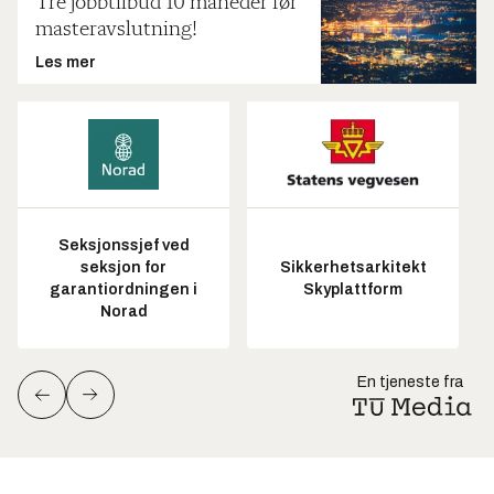
Tre jobbtilbud 10 måneder før
masteravslutning!
Les mer
Seksjonssjef ved
seksjon for
Sikkerhetsarkitekt
garantiordningen i
Skyplattform
Norad
En tjeneste fra